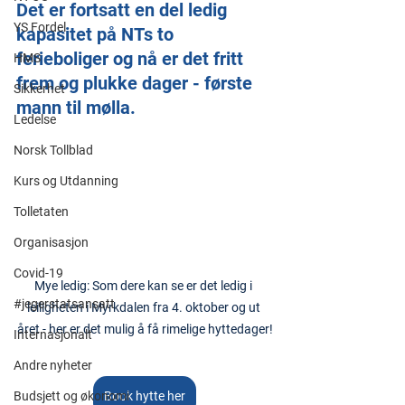
Det er fortsatt en del ledig 
YS Fordel
kapasitet på NTs to 
ferieboliger og nå er det fritt 
HMS
frem og plukke dager - første 
Sikkerhet
mann til mølla.
Ledelse
Norsk Tollblad
Kurs og Utdanning
Tolletaten
Organisasjon
Covid-19
Mye ledig: Som dere kan se er det ledig i 
#jegerstatsansatt
leiligheten i Myrkdalen fra 4. oktober og ut 
året - her er det mulig å få rimelige hyttedager!
Internasjonalt
Andre nyheter
Budsjett og økonomi
Book hytte her