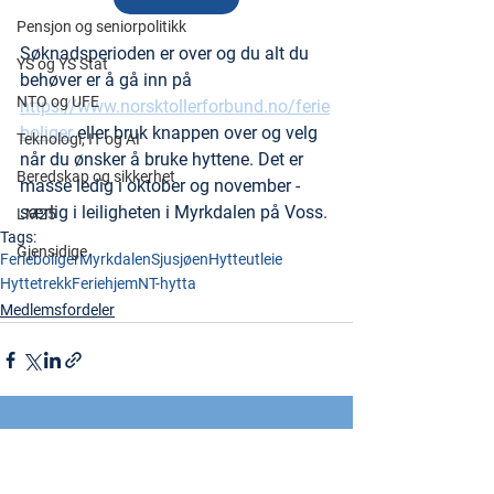
Pensjon og seniorpolitikk
Søknadsperioden er over og du alt du 
YS og YS Stat
behøver er å gå inn på 
NTO og UFE
https://www.norsktollerforbund.no/ferie
boliger
 eller bruk knappen over og velg 
Teknologi, IT og AI
når du ønsker å bruke hyttene. Det er 
Beredskap og sikkerhet
masse ledig i oktober og november - 
særlig i leiligheten i Myrkdalen på Voss.
LM25
Tags:
Gjensidige
Ferieboliger
Myrkdalen
Sjusjøen
Hytteutleie
Hyttetrekk
Feriehjem
NT-hytta
Medlemsfordeler