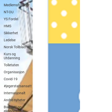
Medlemsfordeler
NT-OU
YS Fordel
HMS
Sikkerhet
Ledelse
Norsk Tollblad
Kurs og
Utdanning
Tolletaten
Organisasjon
Covid-19
#jegerstatsansatt
Internasjonalt
Andre nyheter
Budsjett og
økonomi