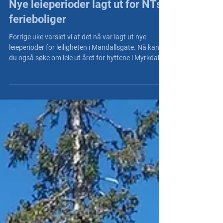
20. apr.
Nye leieperioder lagt ut for NTs
ferieboliger
Forrige uke varslet vi at det nå var lagt ut nye
leieperioder for leiligheten i Mandallsgate. Nå kan
du også søke om leie ut året for hyttene i Myrkdalen
og på Sjusjøen - søknadsfrist for alle tre er satt til
mandag 27. april.