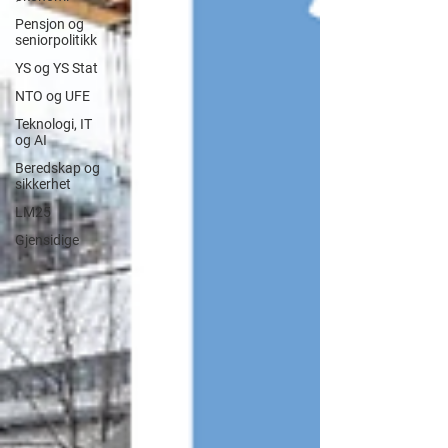
Pensjon og
seniorpolitikk
YS og YS Stat
NTO og UFE
Teknologi, IT
og AI
Beredskap og
sikkerhet
LM25
Gjensidige