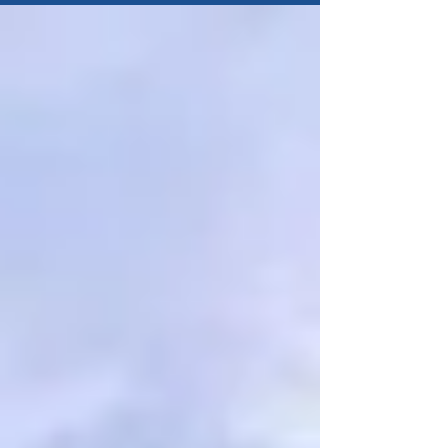
NTs ferieboliger og 30% på alt hos Tufte Wear!