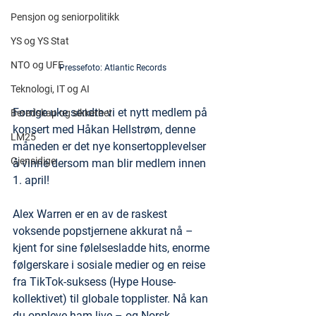
Pensjon og seniorpolitikk
YS og YS Stat
NTO og UFE
Pressefoto: Atlantic Records
Teknologi, IT og AI
Forrige uke sendte vi et nytt medlem på 
Beredskap og sikkerhet
konsert med Håkan Hellstrøm, denne 
LM25
måneden er det nye konsertopplevelser 
Gjensidige
å vinne dersom man blir medlem innen 
1. april!
Alex Warren er en av de raskest 
voksende popstjernene akkurat nå – 
kjent for sine følelsesladde hits, enorme 
følgerskare i sosiale medier og en reise 
fra TikTok-suksess (Hype House-
kollektivet) til globale topplister. Nå kan 
du oppleve ham live – og Norsk 