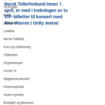
Norsk Tollerforbund innen 1. 
YS Fordel
april, er med i trekningen av to 
HMS
VIP-billetter til konsert med 
Alex Warren i Unity Arena!
Sikkerhet
Ledelse
Norsk Tollblad
Kurs og Utdanning
Tolletaten
Organisasjon
Covid-19
#jegerstatsansatt
Internasjonalt
Andre nyheter
Budsjett og økonomi