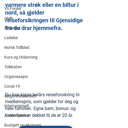
varmere strøk eller en biltur i 
YS Fordel
nord, så gjelder 
HMS
reiseforsikringen til Gjensidige 
fra du drar hjemmefra.
Sikkerhet
Ledelse
Norsk Tollblad
Kurs og Utdanning
Tolletaten
Organisasjon
Covid-19
Du kan kjøpe helårs reiseforsikring til 
#jegerstatsansatt
medlemspris, som gjelder for deg og 
Internasjonalt
hele familien. Egne barn, bonus- og 
fosterbarn er dekket til de er 20 år.
Andre nyheter
Budsjett og økonomi