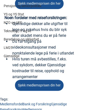
Sjekk medlemsprisen din her
Pensjon og seniorpolitikk
YS og YS Stat
Noen fordeler med reiseforsikringen:
NTO og UFE
Gjensidige dekker alle utgifter til 
lege og sykehus hvis du blir syk 
Teknologi, IT og AI
eller skadet mens du er på ferie
Beredskap og sikkerhet
Du får tilgang på 
videokonsultasjoner med 
LM25
norsktalende lege på ferie i utlandet
Gjensidige
Hvis turen må avbestilles, f.eks. 
ved sykdom, dekker Gjensidige 
kostnader til reise, opphold og 
arrangementer
Sjekk medlemsprisen din her
Tags:
Medlemsfordel
Bank og Forsikring
Gjensidige
Reiseforsikring
Medlemspris