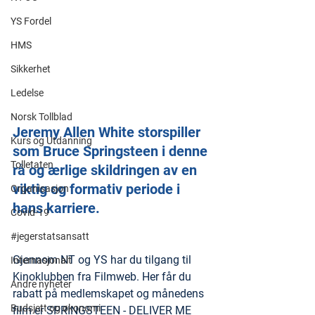
YS Fordel
HMS
Sikkerhet
Ledelse
Norsk Tollblad
Jeremy Allen White storspiller 
Kurs og Utdanning
som Bruce Springsteen i denne 
Tolletaten
rå og ærlige skildringen av en 
viktig og formativ periode i 
Organisasjon
hans karriere.
Covid-19
#jegerstatsansatt
Gjennom NT og YS har du tilgang til 
Internasjonalt
Kinoklubben fra Filmweb. Her får du 
Andre nyheter
rabatt på medlemskapet og månedens 
Budsjett og økonomi
film er SPRINGSTEEN - DELIVER ME 