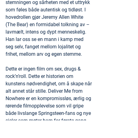
stemningen og sårheten med et uttrykk 
som føles både autentisk og tidløst. I 
hovedrollen gjør Jeremy Allen White 
(The Bear) en formidabel tolkning av – 
lavmælt, intens og dypt menneskelig. 
Han lar oss se en mann i kamp med 
seg selv, fanget mellom lojalitet og 
frihet, mellom arv og egen stemme.
Dette er ingen film om sex, drugs & 
rock’n’roll. Dette er historien om 
kunstens nødvendighet, om å skape når 
alt annet står stille. Deliver Me from 
Nowhere er en kompromissløs, ærlig og 
rørende filmopplevelse som vil gripe 
både livslange Springsteen-fans og nye 
sjeler som møter ham for første gang. 
En film som fortjener å oppleves på det 
store lerretet.