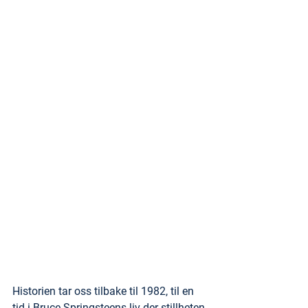
Historien tar oss tilbake til 1982, til en 
tid i Bruce Springsteens liv der stillheten 