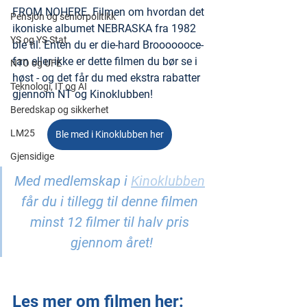
FROM NOHERE. Filmen om hvordan det 
Pensjon og seniorpolitikk
ikoniske albumet NEBRASKA fra 1982 
YS og YS Stat
ble til. Enten du er die-hard Brooooooce-
fan eller ikke er dette filmen du bør se i 
NTO og UFE
høst - og det får du med ekstra rabatter 
Teknologi, IT og AI
gjennom NT og Kinoklubben!
Beredskap og sikkerhet
LM25
Ble med i Kinoklubben her
Gjensidige
Med medlemskap i 
Kinoklubben
får du i tillegg til denne filmen 
minst 12 filmer til halv pris 
gjennom året!
Les mer om filmen her: