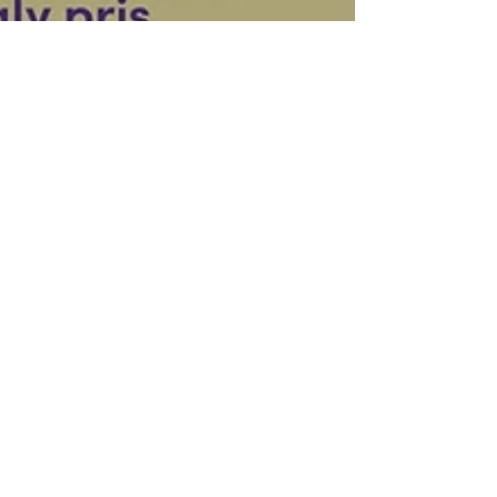
NT Nett
30. okt. 2025
Se Bruce Springsteen på kino -
med NT-rabatt!
Gjennom NT og YS har du tilgang til Kinoklubben fra
Filmweb. Her får du rabatt på medlemskapet og
månedens film er SPRINGSTEEN - DELIVER ME
FROM NOHERE. Filmen om hvordan det ikoniske
albumet NEBRASKA fra 1982 ble til.