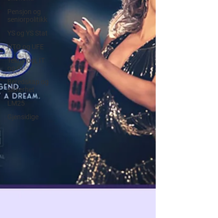
Pensjon og
seniorpolitikk
YS og YS Stat
NTO og UFE
Teknologi, IT
og AI
Beredskap og
sikkerhet
LM25
Gjensidige