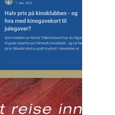
NT Nett
1. des. 2025
Halv pris på kinoklubben - og
hva med kinogavekort til
julegaver?
Som medlem av Norsk Tollerforbund har du tilgang
til gode rabatter på Filmweb Kinoklubb - og nå før
jul er tilbudet ekstra godt krydret! I desember er
Filmweb Kinoklubb "Månedens fordel hos NT", og du
får hele 50% rabatt på ett års medlemskap! Prisen
gjelder både ved første innmelding og alle fremtidige
fornyelser , og du får også et gratis medlemskap
som du kan gi til en venn. Sammen kan dere se
minst 12 gode filmer til halv pris på kino det
kommende året! Filmweb Kinoklubb