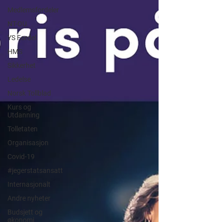
Medlemsfordeler
NT-OU
YS Fordel
HMS
Sikkerhet
Ledelse
Norsk Tollblad
Kurs og
Utdanning
Tolletaten
Organisasjon
Covid-19
#jegerstatsansatt
Internasjonalt
Andre nyheter
Budsjett og
økonomi