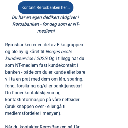
Kontakt Rørosbanken her...
Du har en egen dedikert rådgiver i 
Rørosbanken - for deg som er NT-
medlem!
Rørosbanken er en del av Eika-gruppen 
og ble nylig kåret til 
Norges beste 
kunderservice i 2025
! Og i tillegg har du 
som NT-medlem fast kundekontakt i 
banken - både om du er kunde eller bare 
vil ta en prat med dem om lån, sparing, 
fond, forsikring og/eller banktjenester! 
Du finner kontaktskjema og 
kontaktinformasjon på våre nettsider 
(bruk knappen over - eller gå til 
medlemsfordeler i menyen).
Når du kontakter RørosBanken så får 