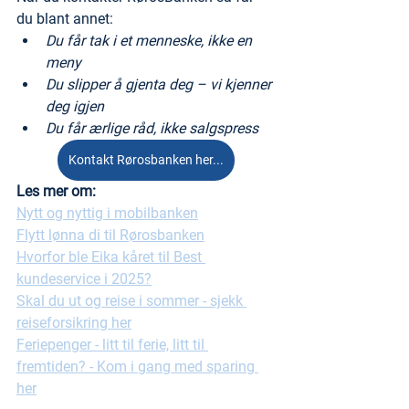
du blant annet:
Du får tak i et menneske, ikke en 
meny
Du slipper å gjenta deg – vi kjenner 
deg igjen
Du får ærlige råd, ikke salgspress
Kontakt Rørosbanken her...
Les mer om:
Nytt og nyttig i mobilbanken
Flytt lønna di til Rørosbanken
Hvorfor ble Eika kåret til Best 
kundeservice i 2025?
Skal du ut og reise i sommer - sjekk 
reiseforsikring her
Feriepenger - litt til ferie, litt til 
fremtiden? - Kom i gang med sparing 
her