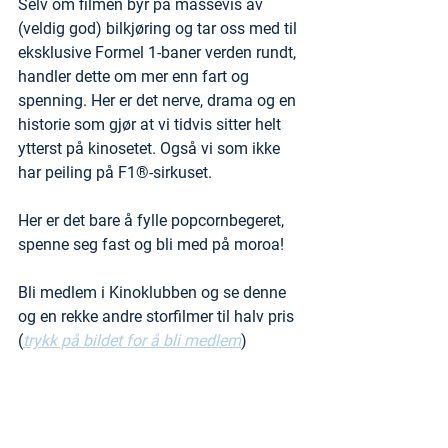
Selv om filmen byr på massevis av 
(veldig god) bilkjøring og tar oss med til 
eksklusive Formel 1-baner verden rundt, 
handler dette om mer enn fart og 
spenning. Her er det nerve, drama og en 
historie som gjør at vi tidvis sitter helt 
ytterst på kinosetet. Også vi som ikke 
har peiling på F1®-sirkuset.
Her er det bare å fylle popcornbegeret, 
spenne seg fast og bli med på moroa!
Bli medlem i Kinoklubben og se denne 
og en rekke andre storfilmer til halv pris 
(
trykk på bildet for å bli medlem
)