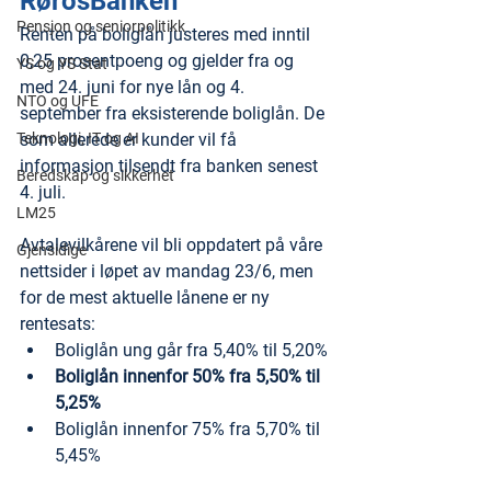
RørosBanken
Pensjon og seniorpolitikk
Renten på boliglån justeres med inntil 
0,25 prosentpoeng og gjelder fra og 
YS og YS Stat
med 24. juni for nye lån og 4. 
NTO og UFE
september fra eksisterende boliglån. De 
Teknologi, IT og AI
som allerede er kunder vil få 
informasjon tilsendt fra banken senest 
Beredskap og sikkerhet
4. juli.
LM25
Avtalevilkårene vil bli oppdatert på våre 
Gjensidige
nettsider i løpet av mandag 23/6, men 
for de mest aktuelle lånene er ny 
rentesats:
Boliglån ung går fra 5,40% til 5,20%
Boliglån innenfor 50% fra 5,50% til 
5,25%
Boliglån innenfor 75% fra 5,70% til 
5,45%