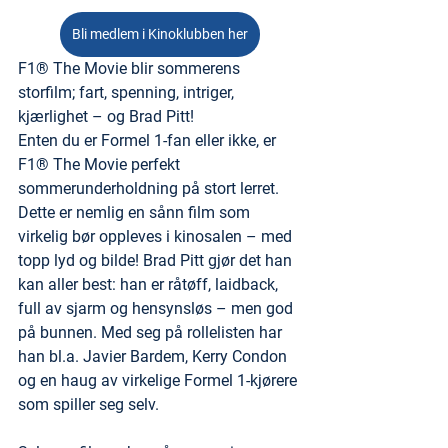
Bli medlem i Kinoklubben her
F1® The Movie blir sommerens 
storfilm; fart, spenning, intriger, 
kjærlighet – og Brad Pitt!
Enten du er Formel 1-fan eller ikke, er 
F1® The Movie perfekt 
sommerunderholdning på stort lerret. 
Dette er nemlig en sånn film som 
virkelig bør oppleves i kinosalen – med 
topp lyd og bilde! Brad Pitt gjør det han 
kan aller best: han er råtøff, laidback, 
full av sjarm og hensynsløs – men god 
på bunnen. Med seg på rollelisten har 
han bl.a. Javier Bardem, Kerry Condon 
og en haug av virkelige Formel 1-kjørere 
som spiller seg selv. 