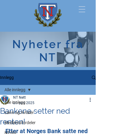
Norsk
Nyheter fra
Tollerforbund
NT
Innlegg
Alle innlegg
NT Nett
Alle innlegg
20. juni 2025
Bankene setter ned
Lønn og Avtaler
renten!
Medlemsfordeler
Etter at Norges Bank satte ned 
NT-OU