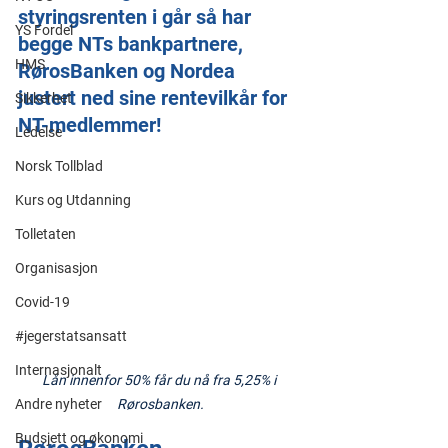
styringsrenten i går så har 
YS Fordel
begge NTs bankpartnere, 
HMS
RørosBanken og Nordea 
justert ned sine rentevilkår for 
Sikkerhet
NT-medlemmer!
Ledelse
Norsk Tollblad
Kurs og Utdanning
Tolletaten
Organisasjon
Covid-19
#jegerstatsansatt
Internasjonalt
Lån innenfor 50% får du nå fra 5,25% i 
Andre nyheter
Rørosbanken.
Budsjett og økonomi