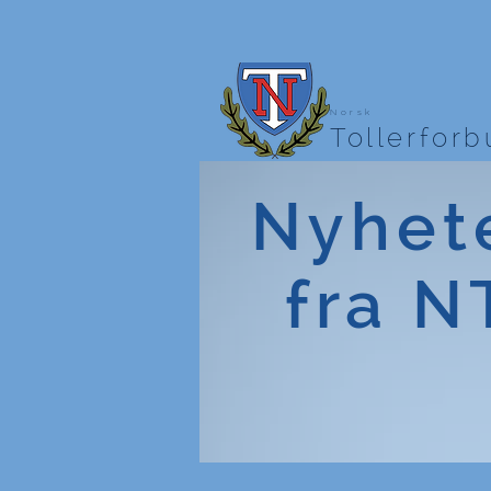
Norsk
Tollerfor
Nyhet
fra N