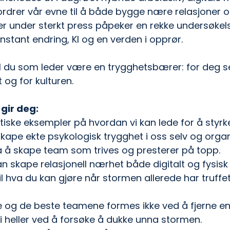
ordrer vår evne til å både bygge nære relasjoner o
 er under sterkt press påpeker en rekke undersøkels
tant endring, KI og en verden i opprør. 
kal du som leder være en trygghetsbærer: for deg se
 og for kulturen.
gir deg:
tiske eksempler på hvordan vi kan lede for å styrke t
skape ekte psykologisk trygghet i oss selv og orga
å å skape team som trives og presterer på topp.
dan skape relasjonell nærhet både digitalt og fysisk
il hva du kan gjøre når stormen allerede har truffet
ikke og de beste teamene formes ikke ved å fjerne e
 ei heller ved å forsøke å dukke unna stormen. 