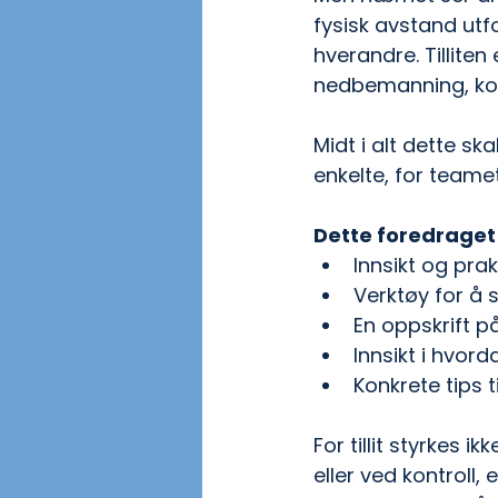
fysisk avstand utf
hverandre. Tilliten
nedbemanning, kons
Midt i alt dette s
enkelte, for teamet
Dette foredraget 
Innsikt og prak
Verktøy for å 
En oppskrift p
Innsikt i hvor
Konkrete tips t
For tillit styrkes 
eller ved kontroll,