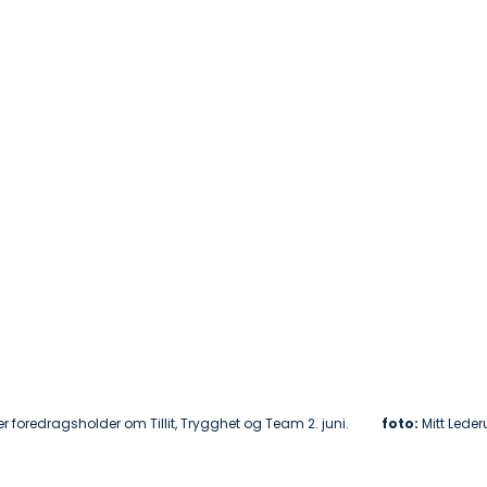
 foredragsholder om Tillit, Trygghet og Team 2. juni.          
foto: 
Mitt Leder