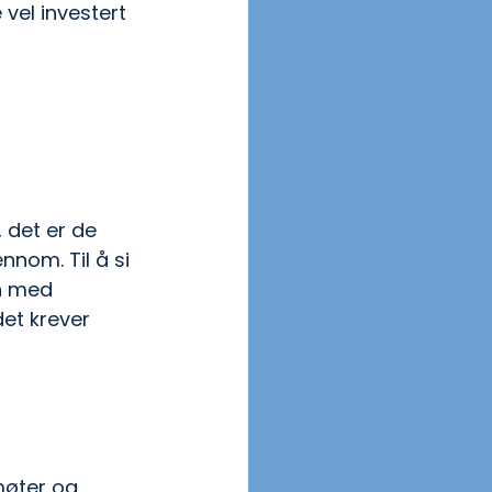
vel investert 
 det er de 
nnom. Til å si 
n med 
et krever 
møter og 