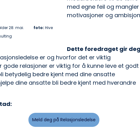
med egne feil og mangler
motivasjoner og ambisjon
er 28. mai.          
foto: 
Hive 
ulting
Dette foredraget gir deg
elasjonsledelse er og hvorfor det er viktig
or gode relasjoner er viktig for å kunne leve et godt 
bli betydelig bedre kjent med dine ansatte
hjelpe dine ansatte bli bedre kjent med hverandre 
stad:
Meld deg på Relasjonsledelse