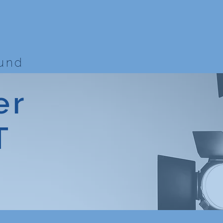
bund
er
T