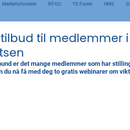
Medlemsfordeler
NT-OU
YS Fordel
HMS
Si
danning
Tolletaten
Organisasjon
Covid-19
#j
tilbud til medlemmer i
tsen
er
Budsjett og økonomi
Pensjon og seniorpolitikk
rbund er det mange medlemmer som har stillin
 du nå få med deg to gratis webinarer om vik
og AI
Beredskap og sikkerhet
LM25
Gjensidige