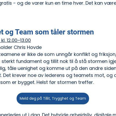
ratis - og de varer kun en time hver. Det kan være 
het og Team som tåler stormen
 kl. 12.00–13.00
older Chris Hovde 
teamene er ikke de som unngår konflikt og friksjon,
terkt fundament og tillit nok til å stå stormen igje
lig, tåle uenighet og komme ut på den andre side
t. Det krever noe av lederens og teamets mot, og d
 som er bygget. Helst før stormen treffer.
Meld deg på Tillit, Trygghet og Team
erledes ut i dag. Det hybride arbeidsliv, digitale 