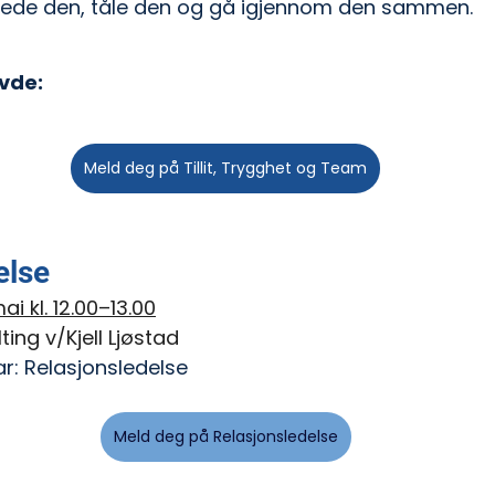
lede den, tåle den og gå igjennom den sammen.
vde: 
Meld deg på Tillit, Trygghet og Team
else
i kl. 12.00–13.00
ting v/Kjell Ljøstad
ar: Relasjonsledelse
Meld deg på Relasjonsledelse