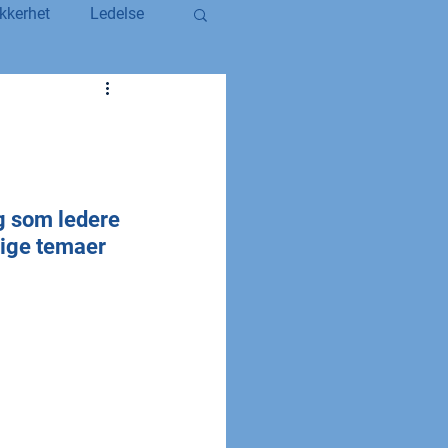
kkerhet
Ledelse
egerstatsansatt
YS og YS Stat
g som ledere 
tige temaer 