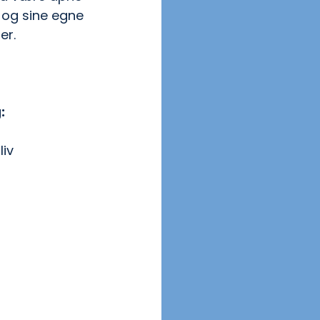
 og sine egne 
er.
:
liv