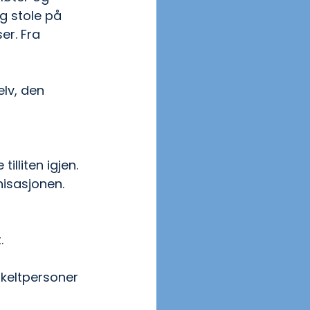
g stole på 
er. Fra 
lv, den 
illiten igjen.
nisasjonen.
. 
nkeltpersoner 