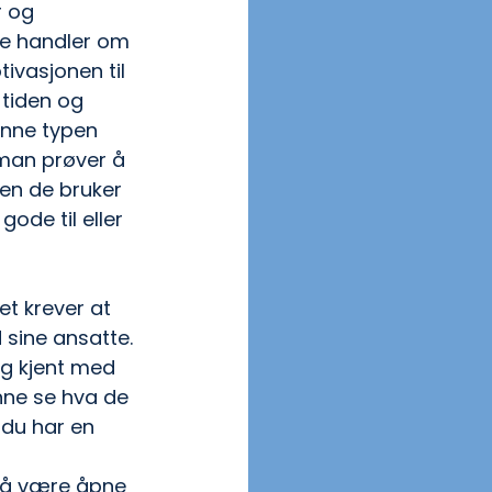
 og 
se handler om 
ivasjonen til 
tiden og 
enne typen 
man prøver å 
en de bruker 
ode til eller 
et krever at 
sine ansatte. 
lig kjent med 
nne se hva de 
r du har en 
 å være åpne 