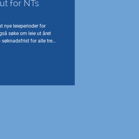
 ut for NTs
ut nye leieperioder for
gså søke om leie ut året
 søknadsfrist for alle tre