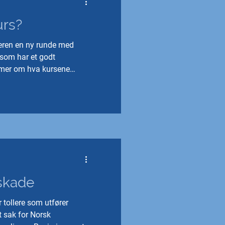
urs?
meren en ny runde med
s som har et godt
 mer om hva kursene
sse.
sskade
tollere som utfører
t sak for Norsk