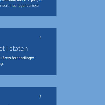
 konsert med legendariske
t i staten
i årets forhandlinger.
ng.