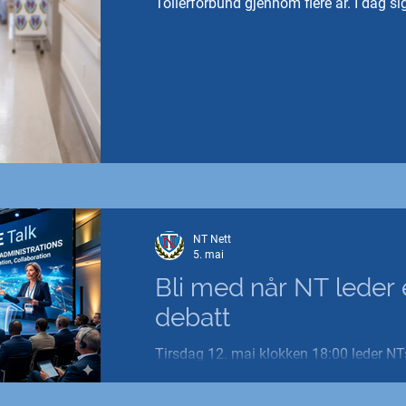
Tollerforbund gjennom flere år. I dag si
vi nå skal få en mer rettferdig yrkessk
NT Nett
5. mai
Bli med når NT leder
debatt
Tirsdag 12. mai klokken 18:00 leder NT
Tanderø Schaug, diskusjonen om bevæp
og havnesikkerhet i i "UFE-Talk" for førs