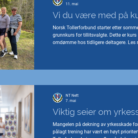
11. mai
Vi du være med på k
Norsk Tollerforbund starter etter som
grunnkurs for tillitsvalgte. Dette er kur
omdømme hos tidligere deltagere. Les
inneholder og hvordan du melder intere
NT Nett
7. mai
Viktig seier om yrke
Mangelen på dekning av yrkesskade for 
pålagt trening har vært en høyt prioriter