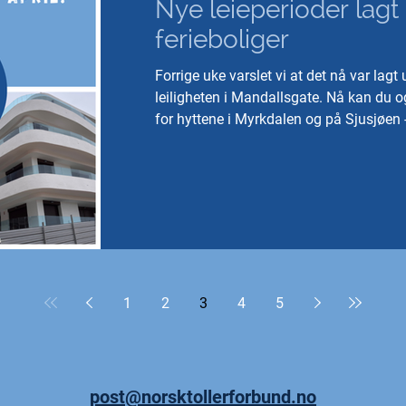
Nye leieperioder lagt
ferieboliger
Forrige uke varslet vi at det nå var lagt 
leiligheten i Mandallsgate. Nå kan du o
for hyttene i Myrkdalen og på Sjusjøen -
er satt til mandag 27. april.
1
2
3
4
5
post@norsktollerforbund.no