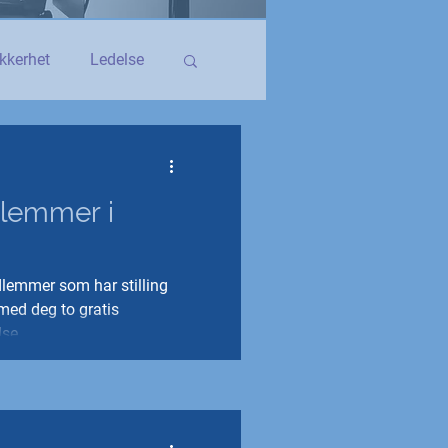
kkerhet
Ledelse
egerstatsansatt
dlemmer i
YS og YS Stat
dlemmer som har stilling
med deg to gratis
lse.