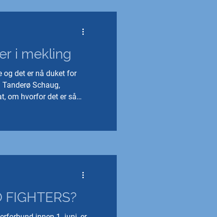
r i mekling
 og det er nå duket for
in Tanderø Schaug,
t, om hvorfor det er så
 tariffavtale i staten.
OO FIGHTERS?
erforbund innen 1. juni, er