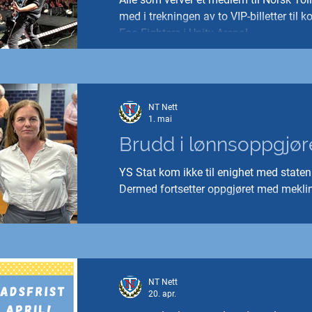
med i trekningen av to VIP-billetter til
Foo Fighters i Unity Arena!
NT Nett
1. mai
Brudd i lønnsoppgjøre
YS Stat kom ikke til enighet med staten 
Dermed fortsetter oppgjøret med mekli
NT Nett
20. apr.