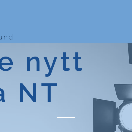
bund
e nytt
a NT