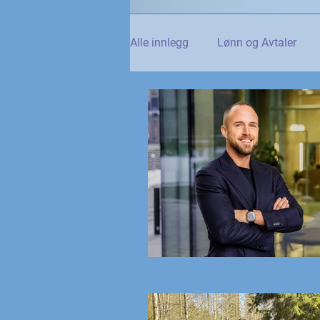
Alle innlegg
Lønn og Avtaler
Norsk Tollblad
Kurs og Ut
Internasjonalt
Andre nyhet
NTO og UFE
Teknologi, IT 