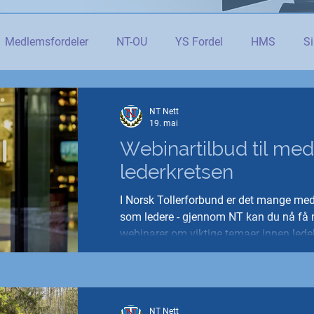
Medlemsfordeler
NT-OU
YS Fordel
HMS
Si
danning
Tolletaten
Organisasjon
Covid-19
#j
NT Nett
19. mai
Webinartilbud til me
er
Budsjett og økonomi
Pensjon og seniorpolitikk
lederkretsen
I Norsk Tollerforbund er det mange me
og AI
Beredskap og sikkerhet
LM25
Gjensidige
som ledere - gjennom NT kan du nå få 
webinarer om viktige temaer innen lede
NT Nett