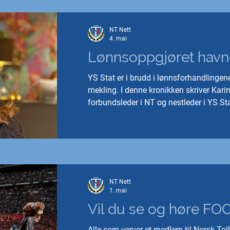
NT Nett
4. mai
Lønnsoppgjøret havne
YS Stat er i brudd i lønnsforhandlingene
mekling. I denne kronikken skriver Kar
forbundsleder i NT og nestleder i YS Sta
avgjørende at man går tilbake til å ha én
NT Nett
1. mai
Vil du se og høre F
Alle som verver et medlem til Norsk Toll