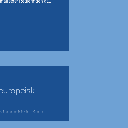
gnaliserer Regjeringen at
adeordning.
 europeisk
s forbundsleder, Karin
ning i tollmyndighetene
te gang. Du er invitert!