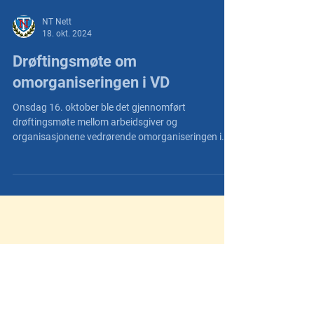
NT Nett
18. okt. 2024
Drøftingsmøte om
omorganiseringen i VD
Onsdag 16. oktober ble det gjennomført
drøftingsmøte mellom arbeidsgiver og
organisasjonene vedrørende omorganiseringen i
VD.