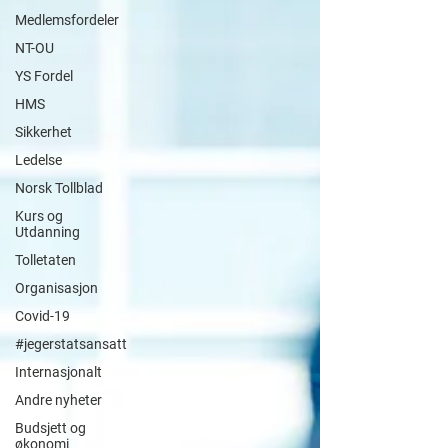
Medlemsfordeler
NT-OU
YS Fordel
HMS
Sikkerhet
Ledelse
Norsk Tollblad
Kurs og
Utdanning
Tolletaten
Organisasjon
Covid-19
#jegerstatsansatt
Internasjonalt
Andre nyheter
Budsjett og
økonomi