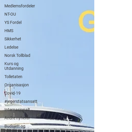
Medlemsfordeler
NT-OU
YS Fordel
HMS
Sikkerhet
Ledelse
Norsk Tollblad
Kurs og
Utdanning
Tolletaten
Organisasjon
Covid-19
#jegerstatsansatt
Internasjonalt
Andre nyheter
Budsjett og
økonomi