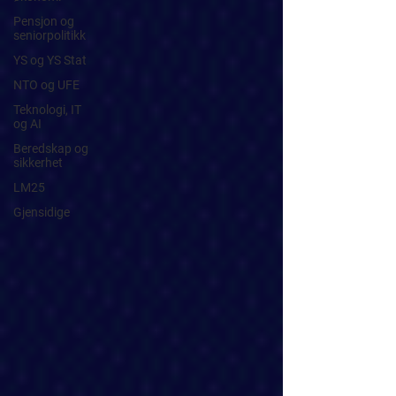
Pensjon og
seniorpolitikk
YS og YS Stat
NTO og UFE
Teknologi, IT
og AI
Beredskap og
sikkerhet
LM25
Gjensidige