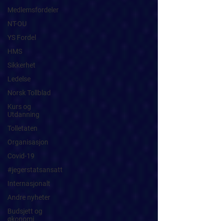
Medlemsfordeler
NT-OU
YS Fordel
HMS
Sikkerhet
Ledelse
Norsk Tollblad
Kurs og
Utdanning
Tolletaten
Organisasjon
Covid-19
#jegerstatsansatt
Internasjonalt
Andre nyheter
Budsjett og
økonomi