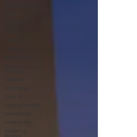
Medlemsfordeler
NT-OU
YS Fordel
HMS
Sikkerhet
Ledelse
Norsk Tollblad
Kurs og
Utdanning
Tolletaten
Organisasjon
Covid-19
#jegerstatsansatt
Internasjonalt
Andre nyheter
Budsjett og
økonomi