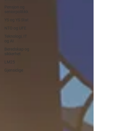
Pensjon og
seniorpolitikk
YS og YS Stat
NTO og UFE
Teknologi, IT
og AI
Beredskap og
sikkerhet
LM25
Gjensidige