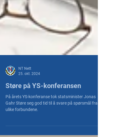
NT Nett
25. okt. 2024
Støre på YS-konferansen
På årets YS-konferanse tok statsminister Jonas
Gahr Støre seg god tid til å svare på spørsmål fra de
ulike forbundene.