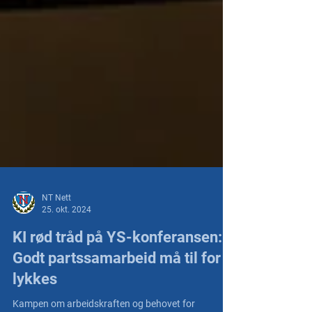
NT Nett
25. okt. 2024
KI rød tråd på YS-konferansen: -
Godt partssamarbeid må til for å
lykkes