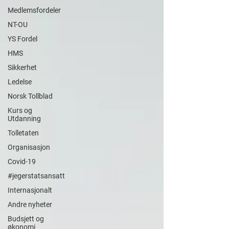
Medlemsfordeler
NT-OU
YS Fordel
HMS
Sikkerhet
Ledelse
Norsk Tollblad
Kurs og
Utdanning
Tolletaten
Organisasjon
Covid-19
#jegerstatsansatt
Internasjonalt
Andre nyheter
Budsjett og
økonomi