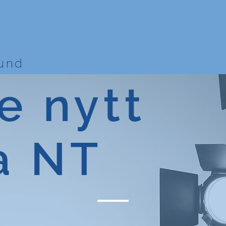
bund
e nytt
a NT