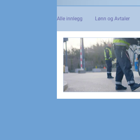
Alle innlegg
Lønn og Avtaler
Norsk Tollblad
Kurs og Ut
Internasjonalt
Andre nyhet
NTO og UFE
Teknologi, IT 