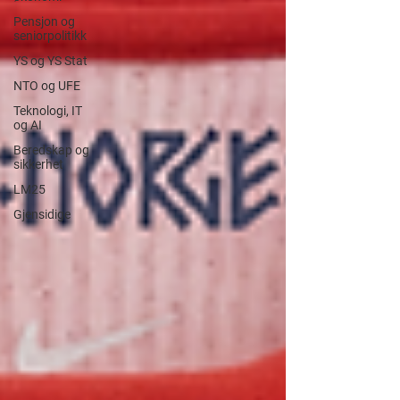
Pensjon og
seniorpolitikk
YS og YS Stat
NTO og UFE
Teknologi, IT
og AI
Beredskap og
sikkerhet
LM25
Gjensidige