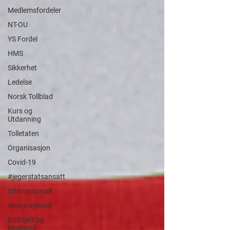
Medlemsfordeler
NT-OU
YS Fordel
HMS
Sikkerhet
Ledelse
Norsk Tollblad
Kurs og
Utdanning
Tolletaten
Organisasjon
Covid-19
#jegerstatsansatt
Internasjonalt
Andre nyheter
Budsjett og
økonomi