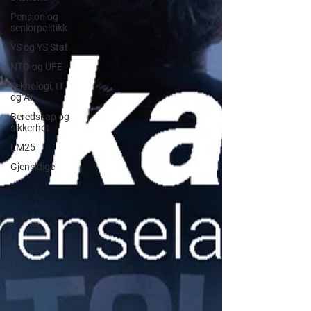
Pensjon og
seniorpolitikk
YS og YS Stat
NTO og UFE
Teknologi, IT
og AI
Beredskap og
sikkerhet
LM25
Gjensidige