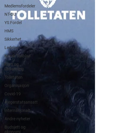
Medlemsfordeler
NT-OU
YS Fordel
HMS
Sikkerhet
Ledelse
Norsk Tollblad
Kurs og
Utdanning
Tolletaten
Organisasjon
Covid-19
#jegerstatsansatt
Internasjonalt
Andre nyheter
Budsjett og
økonomi