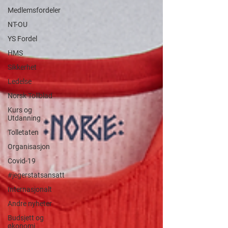
Medlemsfordeler
NT-OU
YS Fordel
HMS
Sikkerhet
Ledelse
Norsk Tollblad
Kurs og
Utdanning
Tolletaten
Organisasjon
Covid-19
#jegerstatsansatt
Internasjonalt
Andre nyheter
Budsjett og
økonomi