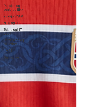
Pensjon og
seniorpolitikk
YS og YS Stat
NTO og UFE
Teknologi, IT
og AI
Beredskap og
sikkerhet
LM25
Gjensidige