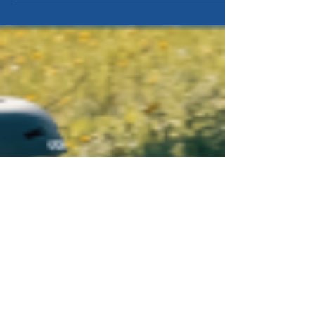
gjøre er å svare på en kort quiz innen 30. juni!