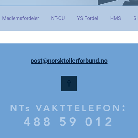
Medlemsfordeler
NT-OU
YS Fordel
HMS
Si
danning
Tolletaten
Organisasjon
Covid-19
#j
post@norsktollerforbund.no
er
Budsjett og økonomi
Pensjon og seniorpolitikk
og AI
Beredskap og sikkerhet
LM25
Gjensidige
:
NTs VAKTTELEFON
488 59 012