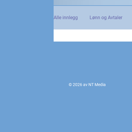
Alle innlegg
Lønn og Avtaler
Norsk Tollblad
Kurs og Ut
Internasjonalt
Andre nyhet
© 2026 av NT Media
NTO og UFE
Teknologi, IT 