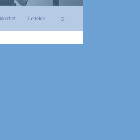
kkerhet
Ledelse
egerstatsansatt
YS og YS Stat