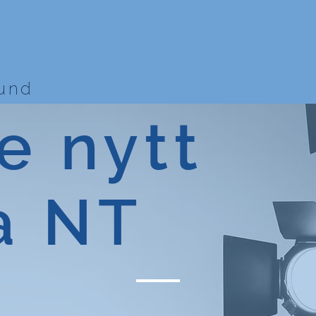
bund
e nytt
a NT