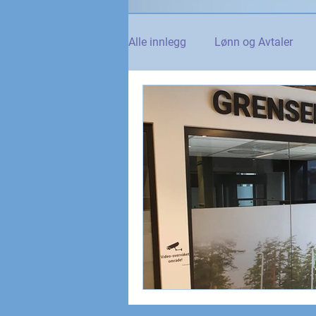
Alle innlegg
Lønn og Avtaler
Norsk Tollblad
Kurs og Ut
Internasjonalt
Andre nyhet
NTO og UFE
Teknologi, IT 