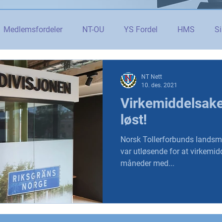
Medlemsfordeler
NT-OU
YS Fordel
HMS
Si
danning
Tolletaten
Organisasjon
Covid-19
#j
NT Nett
10. des. 2021
Virkemiddelsake
er
Budsjett og økonomi
Pensjon og seniorpolitikk
løst!
Norsk Tollerforbunds landsmø
og AI
Beredskap og sikkerhet
LM25
Gjensidige
var utløsende for at virkemidd
måneder med...