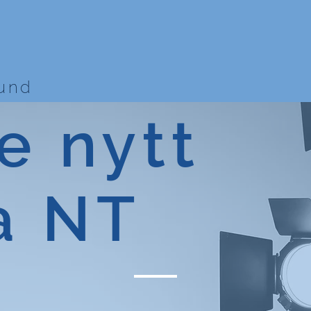
bund
e nytt
a NT