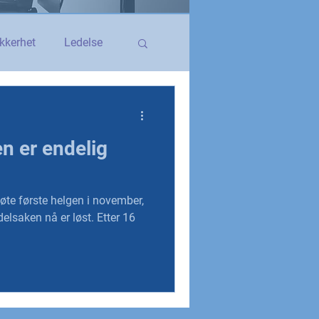
kkerhet
Ledelse
egerstatsansatt
n er endelig
YS og YS Stat
te første helgen i november,
elsaken nå er løst. Etter 16