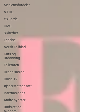
Medlemsfordeler
NT-OU
YS Fordel
HMS
Sikkerhet
Ledelse
Norsk Tollblad
Kurs og
Utdanning
Tolletaten
Organisasjon
Covid-19
#jegerstatsansatt
Internasjonalt
Andre nyheter
Budsjett og
økonomi