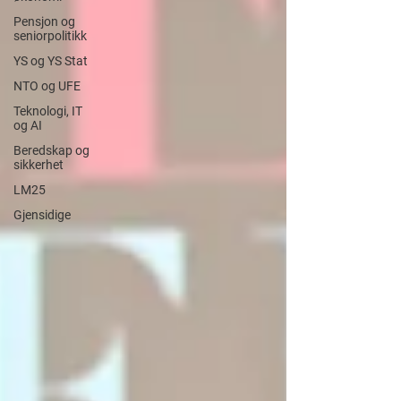
Pensjon og
seniorpolitikk
YS og YS Stat
NTO og UFE
Teknologi, IT
og AI
Beredskap og
sikkerhet
LM25
Gjensidige