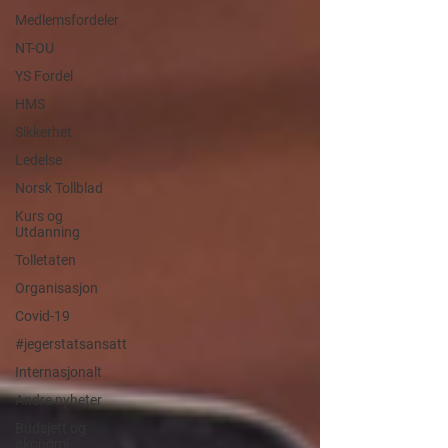
Medlemsfordeler
NT-OU
YS Fordel
HMS
Sikkerhet
Ledelse
Norsk Tollblad
Kurs og
Utdanning
Tolletaten
Organisasjon
Covid-19
#jegerstatsansatt
Internasjonalt
Andre nyheter
Budsjett og
økonomi