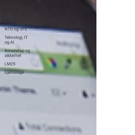
Pensjon og
seniorpolitikk
YS og YS Stat
NTO og UFE
Teknologi, IT
og AI
Beredskap og
sikkerhet
LM25
Gjensidige