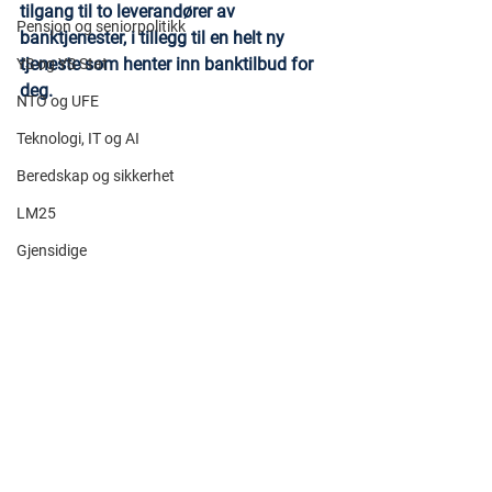
tilgang til to leverandører av 
Pensjon og seniorpolitikk
banktjenester, i tillegg til en helt ny 
tjeneste som henter inn banktilbud for 
YS og YS Stat
deg.
NTO og UFE
Teknologi, IT og AI
Beredskap og sikkerhet
LM25
Gjensidige