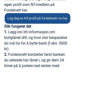
egen profil som NT-medlem på 
Fordelnett her:
Lag deg en NT-profil på fordelsnett.no her
Slik fungerer det
1.
 Legg inn litt informasjon om 
boliglånet ditt, og hvor stor besparelse 
du må ha for å bytte bank (f.eks. 5000 
kr)
2.
 Fordelsnett kontakter først banken 
du allerede har lånet i, og gir dem 24 
timer på å justere ned renten med 
minstekravet ditt.
3.
 Deretter kontakter 
fordelsnett.no
 én 
og én bank, helt til vi finner en som kan 
tilby deg en rente som sparer deg for 
mer enn ditt minstekrav. Denne banken 
tar kontakt og sender deg et tilbud. Du 