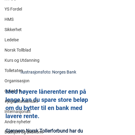
YS Fordel
HMS
Sikkerhet
Ledelse
Norsk Tollblad
Kurs og Utdanning
Tolletaten
Ilustrasjonsfoto: Norges Bank
Organisasjon
Med høyere lånerenter enn på 
Covid-19
lenge kan du spare store beløp 
#jegerstatsansatt
om du bytter til en bank med 
Internasjonalt
lavere rente.
Andre nyheter
Gjennom Norsk Tollerforbund har du 
Budsjett og økonomi