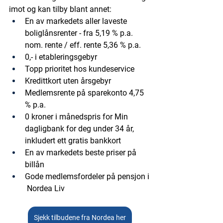
imot og kan tilby blant annet:
En av markedets aller laveste 
boliglånsrenter - fra 5,19 % p.a. 
nom. rente / eff. rente 5,36 % p.a.
0,- i etableringsgebyr
Topp prioritet hos kundeservice 
Kredittkort uten årsgebyr
Medlemsrente på sparekonto 4,75 
% p.a.
0 kroner i månedspris for Min 
dagligbank for deg under 34 år, 
inkludert ett gratis bankkort
En av markedets beste priser på 
billån
Gode medlemsfordeler på pensjon i
 Nordea Liv
Sjekk tilbudene fra Nordea her