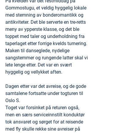
På kvelden var det festmiddag på 
Gommostugu, et veldig hyggelig lokale 
med stemning av bonderomantikk og 
antikviteter. Det ble serverte en tre-retts 
meny av ypperste klasse, og det ble 
toppet med taler og underholdning fra 
taperlaget etter forrige kvelds turnering. 
Maken til danseglede, nydelige 
sangstemmer og rungende latter skal vi 
lete lenge etter. Det var en svært 
hyggelig og vellykket aften.
Dagen etter var det avreise, og de gode 
samtalene fortsatte under togturen til 
Oslo S.
Toget var forsinket på returen også, 
men en særs serviceinnstilt konduktør 
tok ansvaret og sørget for at reisende 
med fly skulle rekke sine avreiser på 