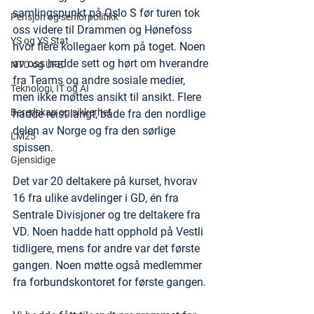
samlingspunkt på Oslo S før turen tok 
Pensjon og seniorpolitikk
oss videre til Drammen og Hønefoss 
YS og YS Stat
hvor flere kollegaer kom på toget. Noen 
av oss hadde sett og hørt om hverandre 
NTO og UFE
fra Teams og andre sosiale medier, 
Teknologi, IT og AI
men ikke møttes ansikt til ansikt. Flere 
Beredskap og sikkerhet
hadde reist langt, både fra den nordlige 
delen av Norge og fra den sørlige 
LM25
spissen. 
Gjensidige
Det var 20 deltakere på kurset, hvorav 
16 fra ulike avdelinger i GD, én fra 
Sentrale Divisjoner og tre deltakere fra 
VD. Noen hadde hatt opphold på Vestli 
tidligere, mens for andre var det første 
gangen. Noen møtte også medlemmer 
fra forbundskontoret for første gangen.