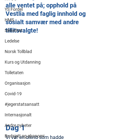
alle ventet på; opphold på 
YS Fordel
Vestlia med faglig innhold og 
HMS
sosialt samvær med andre 
tillitsvalgte!
Sikkerhet
Ledelse
Norsk Tollblad
Kurs og Utdanning
Tolletaten
Organisasjon
Covid-19
#jegerstatsansatt
Internasjonalt
Andre nyheter
Dag 1
Budsjett og økonomi
Vi var en gjeng som hadde 