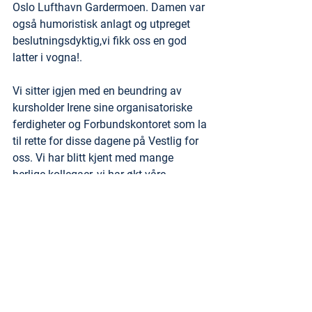
Oslo Lufthavn Gardermoen. Damen var 
også humoristisk anlagt og utpreget 
beslutningsdyktig,vi fikk oss en god 
latter i vogna!.
Vi sitter igjen med en beundring av 
kursholder Irene sine organisatoriske 
ferdigheter og Forbundskontoret som la 
til rette for disse dagene på Vestlig for 
oss. Vi har blitt kjent med mange 
herlige kollegaer, vi har økt våre 
kunnskaper av faglig art og vi har blitt 
tryggere på rollen som tillitsvalgt.
Tusen takk😉.. Vi gleder oss til trinn 2 
og trinn 3!