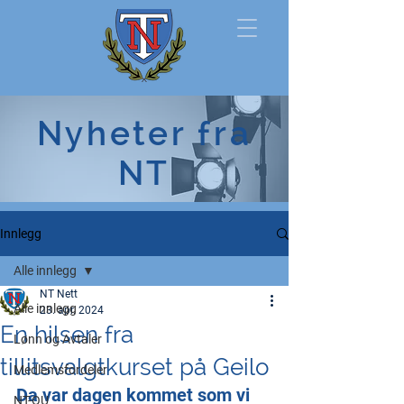
Norsk
Nyheter fra
Tollerforbund
NT
Innlegg
Alle innlegg
NT Nett
Alle innlegg
23. apr. 2024
En hilsen fra
Lønn og Avtaler
tillitsvalgtkurset på Geilo
Medlemsfordeler
Da var dagen kommet som vi 
NT-OU