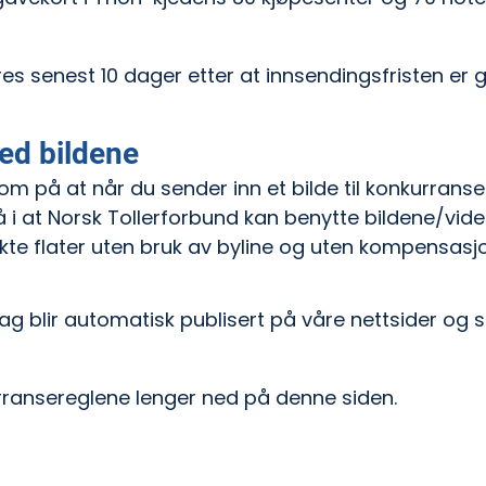
 senest 10 dager etter at innsendingsfristen er gåt
med bildene
m på at når du sender inn et bilde til konkurranse
i at Norsk Tollerforbund kan benytte bildene/videoe
rykte flater uten bruk av byline og uten kompensasj
ag blir automatisk publisert på våre nettsider og s
ransereglene lenger ned på denne siden.