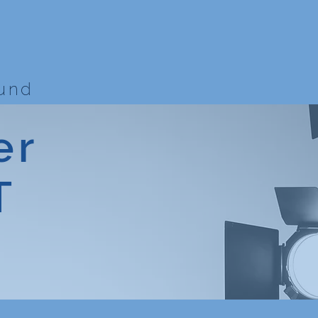
bund
er
T