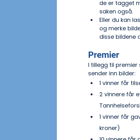
de er tagget
saken også.
Eller du kan l
og merke bil
disse bildene 
Premier
I tillegg til premie
sender inn bilder:
1 vinner får ti
2 vinnere får 
Tannhelseforsik
1 vinner får ga
kroner)
10 vinnere får