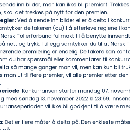
sende inn bilder, men kan ikke bli premiert. Trekkes
, skal det trekkes på nytt for den premien.
gler: 
Ved å sende inn bilder eller å delta i konku
tykker deltakeren (du) i å etterleve reglene i ko
Norsk Tollerforbund fullmakt til å benytte innsendte
å nett og trykk. I tillegg samtykker du til at Norsk 
rørende premiering er endelig. Deltakere kan kont
om du har spørsmål eller kommentarer til konkurra
elta så mange ganger man vil, men kan kun bli truk
 man ut til flere premier, vil alle premier etter den 
.
periode
: Konkurransen starter mandag 07. novem
 og med søndag 13. november 2022 kl 23:59. Innsend
kurranseperioden vil ikke bli godkjent til å være me
a
: Det er flere måter å delta på. Den enkleste måte
n på 