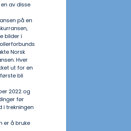
 en av disse 
rransen på en 
nkurransen, 
 bilder i 
Tollerforbunds 
akte Norsk 
nsen. Hver 
ket ut for en 
første bli 
ber 2022 og 
inger før 
d i trekningen 
n er å bruke 