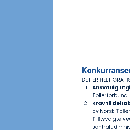
Konkurranser
DET ER HELT GRATI
Ansvarlig utg
Tollerforbund.
Krav til delta
av Norsk Toller
Tillitsvalgte 
sentraladminis