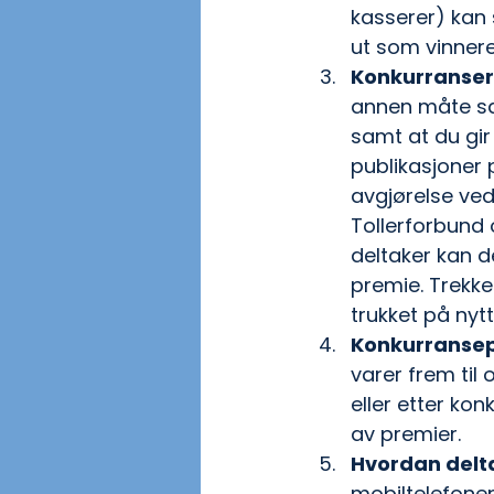
kasserer) kan 
ut som vinnere
Konkurransere
annen måte sam
samt at du gir 
publikasjoner p
avgjørelse ved
Tollerforbund 
deltaker kan d
premie. Trekkes
trukket på nytt
Konkurranse
varer frem til
eller etter kon
av premier.
Hvordan delt
mobiltelefone