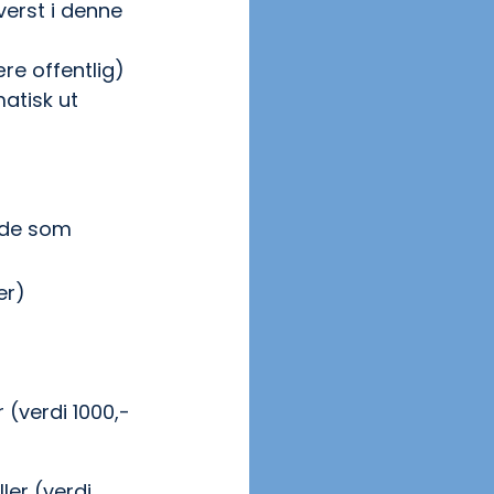
erst i denne 
re offentlig) 
atisk ut 
t de som 
er)
 (verdi 1000,- 
ler (verdi 