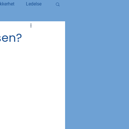
kkerhet
Ledelse
egerstatsansatt
sen?
YS og YS Stat