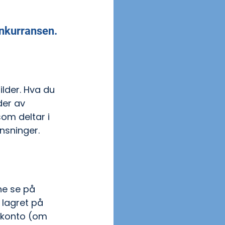
nkurransen. 
lder. Hva du 
der av 
om deltar i 
nsninger.
ne se på 
 lagret på 
B-konto (om 