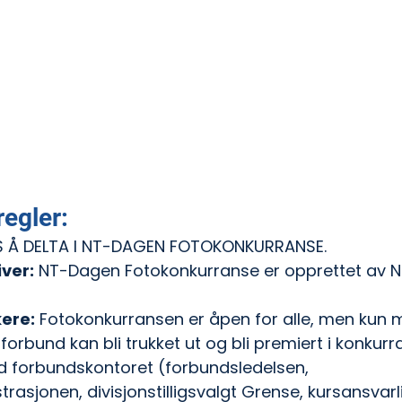
egler:
S Å DELTA I NT-DAGEN FOTOKONKURRANSE. 
iver:
 NT-Dagen Fotokonkurranse er opprettet av N
kere:
 Fotokonkurransen er åpen for alle, men kun
forbund kan bli trukket ut og bli premiert i konkurr
ved forbundskontoret (forbundsledelsen, 
trasjonen, divisjonstilligsvalgt Grense, kursansvarl