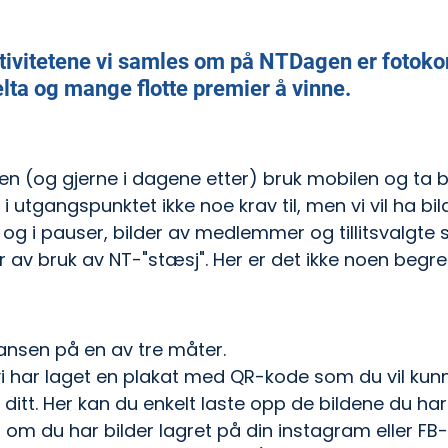
ktivitetene vi samles om på NTDagen er fotoko
elta og mange flotte premier å vinne.
n (og gjerne i dagene etter) bruk mobilen og ta bi
 i utgangspunktet ikke noe krav til, men vi vil ha bil
g i pauser, bilder av medlemmer og tillitsvalgte s
r av bruk av NT-"stæsj". Her er det ikke noen begre
ransen på en av tre måter.
i har laget en plakat med QR-kode som du vil kun
 ditt. Her kan du enkelt laste opp de bildene du har
er om du har bilder lagret på din instagram eller F