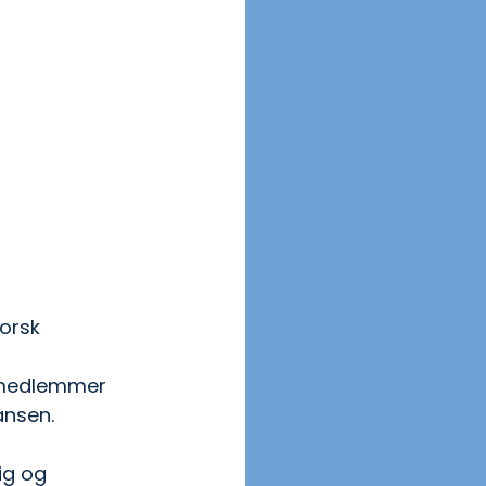
orsk 
 medlemmer 
ansen.  
ig og 