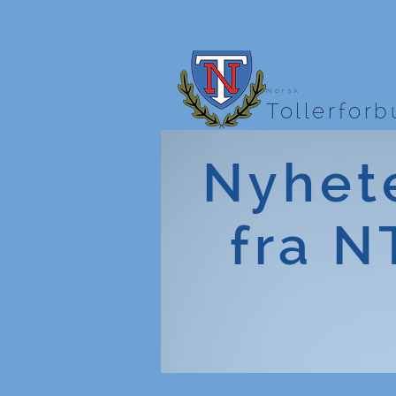
Norsk
Tollerfor
Nyhet
fra N