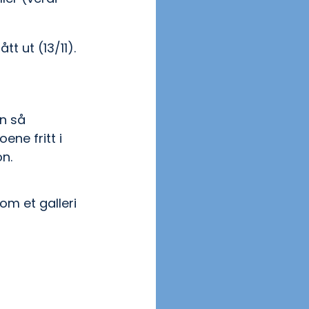
t ut (13/11).
n så 
ne fritt i 
on.
om et galleri 