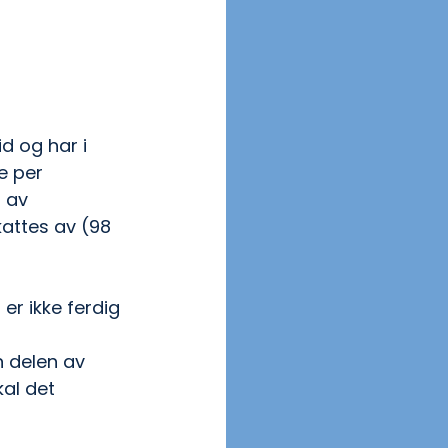
id og har i 
e per 
 av 
attes av (98 
er ikke ferdig 
n delen av 
al det 