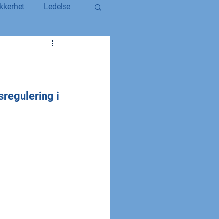
kkerhet
Ledelse
egerstatsansatt
YS og YS Stat
regulering i 