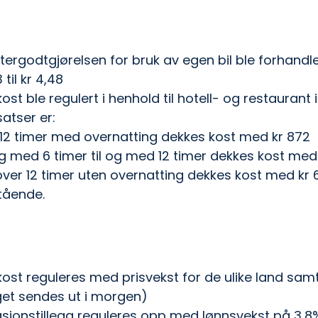
etergodtgjørelsen for bruk av egen bil ble forhand
 til kr 4,48
l kost ble regulert i henhold til hotell- og restaurant
atser er:
 12 timer med overnatting dekkes kost med kr 872
og med 6 timer til og med 12 timer dekkes kost med
 over 12 timer uten overnatting dekkes kost med kr 
stående.
l kost reguleres med prisvekst for de ulike land sam
get sendes ut i morgen)
jonstillegg reguleres opp med lønnsvekst på 3,8% t