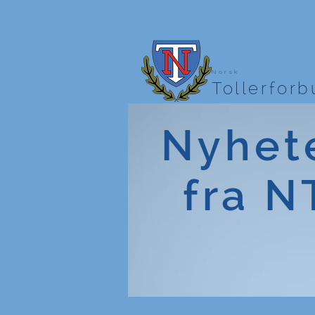
Norsk
Tollerfor
Nyhet
fra N