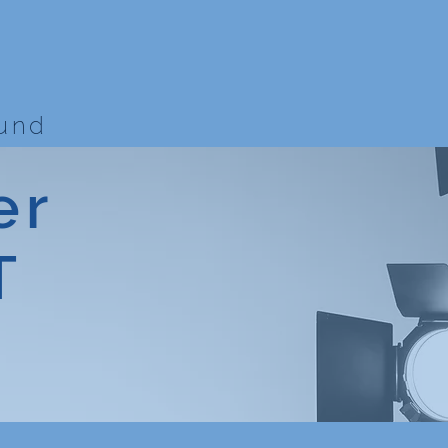
bund
er
T