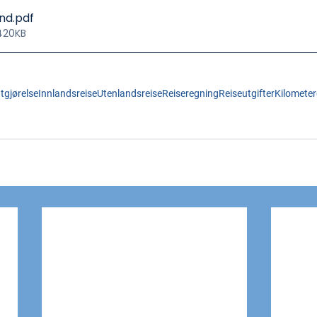
and
.pdf
 420KB
tgjørelse
Innlandsreise
Utenlandsreise
Reiseregning
Reiseutgifter
Kilometer