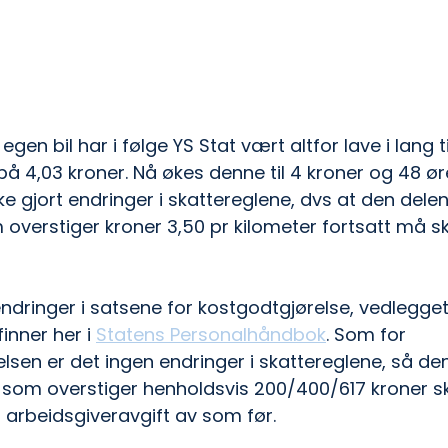
egen bil har i følge YS Stat vært altfor lave i lang t
le på 4,03 kroner. Nå økes denne til 4 kroner og 48 ør
kke gjort endringer i skattereglene, dvs at den delen
overstiger kroner 3,50 pr kilometer fortsatt må sk
ndringer i satsene for kostgodtgjørelse, vedlegget 
inner her i 
Statens Personalhåndbok
. Som for 
lsen er det ingen endringer i skattereglene, så de
 som overstiger henholdsvis 200/400/617 kroner sk
 arbeidsgiveravgift av som før.