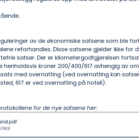
stående.
reguleringer av de økonomiske satsene som ble forh
alene reforhandles. Disse satsene gjelder ikke for 
tefrie satser. Der er kilometergodtgjørelsen fortsa
e henholdsvis kroner 200/400/617 avhengig av om 
nsats med overnatting (ved overnatting kan satsen
sted, 617 er ved overnatting på hotell).
rotokollene for de nye satsene her
:
land
.pdf
419KB