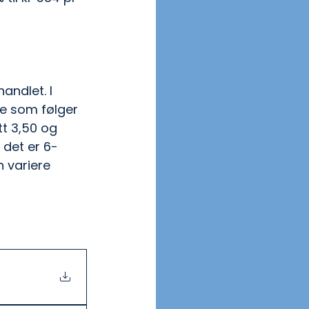
andlet. I 
de som følger 
tt 3,50 og 
det er 6-
 variere 