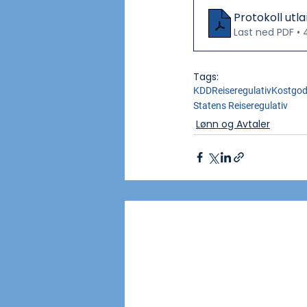
Protokoll utl
Last ned PDF •
Tags:
KDD
Reiseregulativ
Kostgod
Statens Reiseregulativ
Lønn og Avtaler