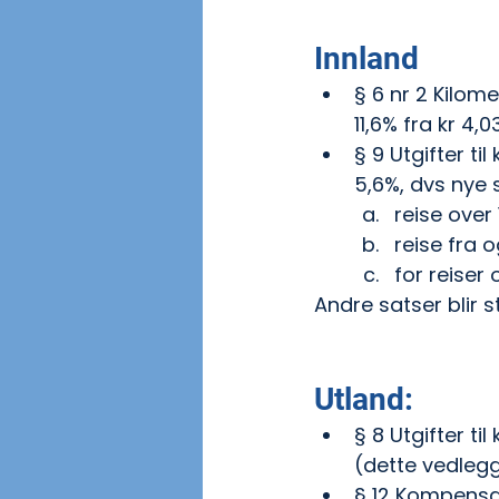
Innland
§ 6 nr 2 Kilom
11,6% fra kr 4,03
§ 9 Utgifter ti
5,6%, dvs nye s
reise over
reise fra 
for reiser
Andre satser blir 
Utland:
§ 8 Utgifter ti
(dette vedleg
§ 12 Kompensas