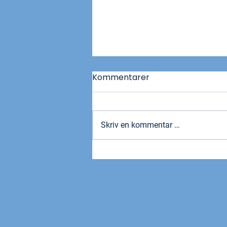
Kommentarer
Skriv en kommentar …
Viktig informasjon om
omorganiseringen i VD