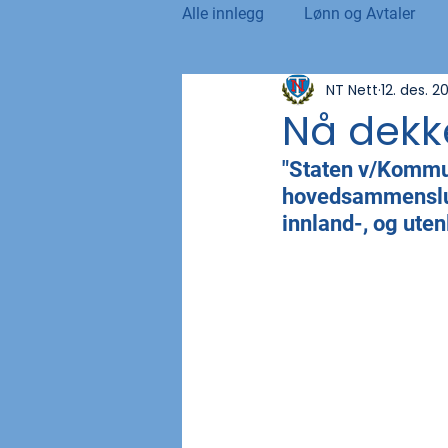
Alle innlegg
Lønn og Avtaler
NT Nett
12. des. 2
Norsk Tollblad
Kurs og Ut
Nå dekke
"Staten v/Kommu
Internasjonalt
Andre nyhet
hovedsammenslutn
innland-, og uten
NTO og UFE
Teknologi, IT 