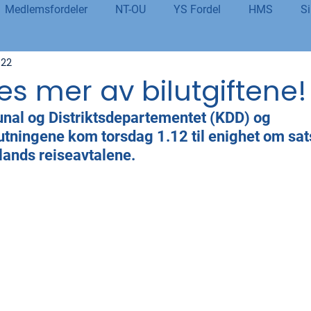
Medlemsfordeler
NT-OU
YS Fordel
HMS
Si
022
danning
Tolletaten
Organisasjon
Covid-19
#j
s mer av bilutgiftene!
nal og Distriktsdepartementet (KDD) og 
er
Budsjett og økonomi
Pensjon og seniorpolitikk
ingene kom torsdag 1.12 til enighet om sats
lands reiseavtalene.
og AI
Beredskap og sikkerhet
LM25
Gjensidige