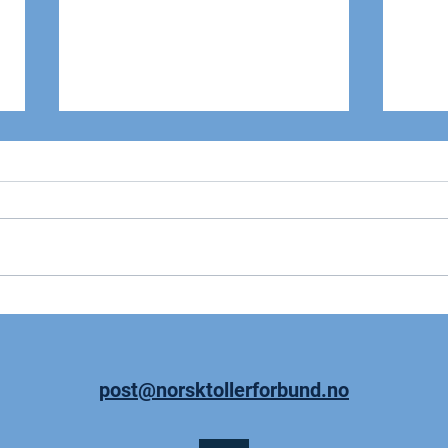
Seie
Uravstemming om
lønnsoppgjøret
post@norsktollerforbund.no