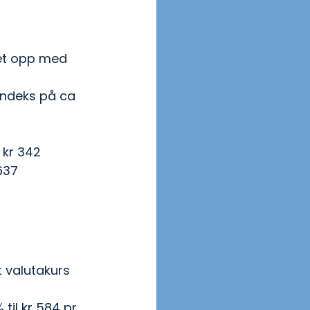
let opp med 
 indeks på ca 
 kr 342
637
t valutakurs 
il kr 584 pr 