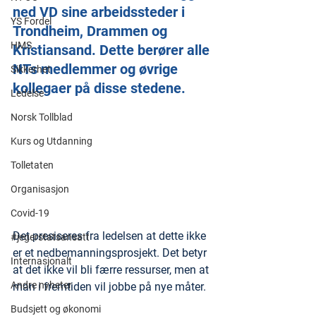
ned VD sine arbeidssteder i 
YS Fordel
Trondheim, Drammen og 
HMS
Kristiansand. Dette berører alle 
NTs medlemmer og øvrige 
Sikkerhet
kollegaer på disse stedene.
Ledelse
Norsk Tollblad
Kurs og Utdanning
Tolletaten
Organisasjon
Covid-19
Det presiseres fra ledelsen at dette ikke 
#jegerstatsansatt
er et nedbemanningsprosjekt. Det betyr 
Internasjonalt
at det ikke vil bli færre ressurser, men at 
Andre nyheter
man i fremtiden vil jobbe på nye måter.
Budsjett og økonomi