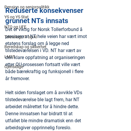
Pensjon og seniorpolitikk
Reduserte konsekvenser 
YS og YS Stat
grunnet NTs innsats
NTO og UFE
Det er viktig for Norsk Tollerforbund å 
presisere at NT hele veien har vært imot 
Teknologi, IT og AI
etatens forslag om å legge ned 
Beredskap og sikkerhet
tilstedeværelsen i VD. NT har vært av 
LM25
den klare oppfatning at organiseringen 
etter OU-prosessen fortsatt ville vært 
Gjensidige
både bærekraftig og funksjonell i flere 
år fremover.
Helt siden forslaget om å avvikle VDs 
tilstedeværelse ble lagt frem, har NT 
arbeidet målrettet for å hindre dette. 
Denne innsatsen har bidratt til at 
utfallet ble mindre dramatisk enn det 
arbeidsgiver opprinnelig foreslo. 