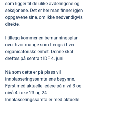
som ligger til de ulike avdelingene og 
seksjonene. Det er her man finner igjen 
oppgavene sine, om ikke nødvendigvis 
direkte.
I tillegg kommer en bemanningsplan 
over hvor mange som trengs i hver 
organisatoriske enhet. Denne skal 
drøftes på sentralt IDF 4. juni.
Nå som dette er på plass vil 
innplasseringssamtalene begynne. 
Først med aktuelle ledere på nivå 3 og 
nivå 4 i uke 23 og 24. 
Innplasseringssamtaler med aktuelle 
medarbeidere starter i uke 24-25. 
Virkningsdatoen er satt til 1. september 
2026.