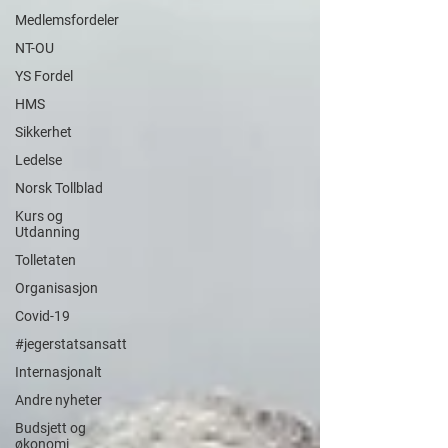
Medlemsfordeler
NT-OU
YS Fordel
HMS
Sikkerhet
Ledelse
Norsk Tollblad
Kurs og
Utdanning
Tolletaten
Organisasjon
Covid-19
#jegerstatsansatt
Internasjonalt
Andre nyheter
Budsjett og
økonomi