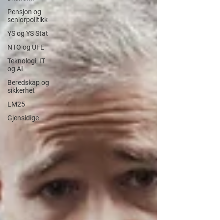
Pensjon og
seniorpolitikk
YS og YS Stat
NTO og UFE
Teknologi, IT
og AI
Beredskap og
sikkerhet
LM25
Gjensidige