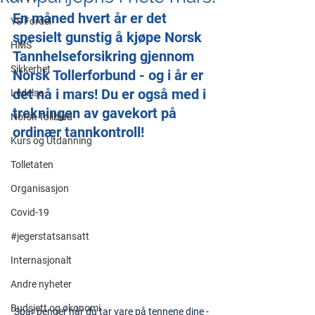
En måned hvert år er det 
YS Fordel
spesielt gunstig å kjøpe Norsk 
HMS
Tannhelseforsikring gjennom 
Sikkerhet
Norsk Tollerforbund - og i år er 
det nå i mars! Du er også med i 
Ledelse
trekningen av gavekort på 
Norsk Tollblad
ordinær tannkontroll!
Kurs og Utdanning
Tolletaten
Organisasjon
Covid-19
#jegerstatsansatt
Internasjonalt
Andre nyheter
Budsjett og økonomi
Spar penger når du tar vare på tennene dine - 