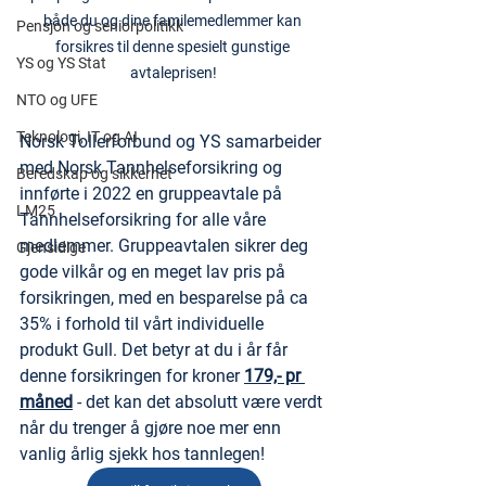
både du og dine familemedlemmer kan 
Pensjon og seniorpolitikk
forsikres til denne spesielt gunstige 
YS og YS Stat
avtaleprisen!
NTO og UFE
Teknologi, IT og AI
Norsk Tollerforbund og YS samarbeider 
med Norsk Tannhelseforsikring og 
Beredskap og sikkerhet
innførte i 2022 en gruppeavtale på 
LM25
Tannhelseforsikring for alle våre 
medlemmer. Gruppeavtalen sikrer deg 
Gjensidige
gode vilkår og en meget lav pris på 
forsikringen, med en besparelse på ca 
35% i forhold til vårt individuelle 
produkt Gull. Det betyr at du i år får 
denne forsikringen for kroner 
179,- pr 
måned
 - det kan det absolutt være verdt 
når du trenger å gjøre noe mer enn 
vanlig årlig sjekk hos tannlegen!