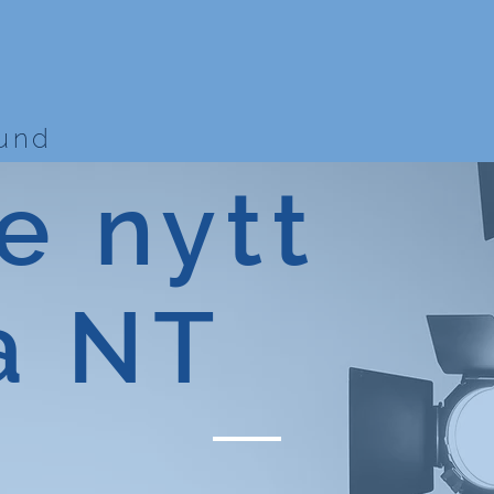
bund
e nytt
a NT