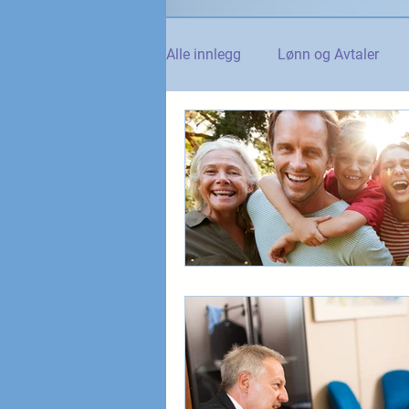
Alle innlegg
Lønn og Avtaler
Norsk Tollblad
Kurs og Ut
Internasjonalt
Andre nyhet
NTO og UFE
Teknologi, IT 