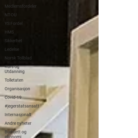
Medlemsfordeler
NT-OU
YS Fordel
HMS
Sikkerhet
Ledelse
Norsk Tollblad
Kurs og
Utdanning
Tolletaten
Organisasjon
Covid-19
#jegerstatsansatt
Internasjonalt
Andre nyheter
Budsjett og
økonomi