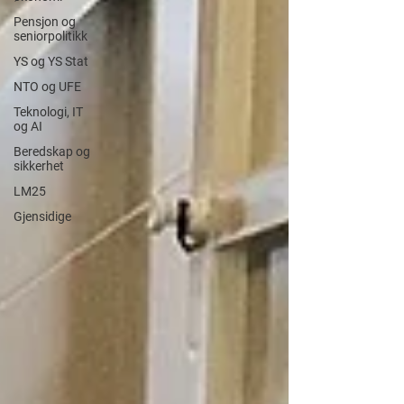
Pensjon og
seniorpolitikk
YS og YS Stat
NTO og UFE
Teknologi, IT
og AI
Beredskap og
sikkerhet
LM25
Gjensidige