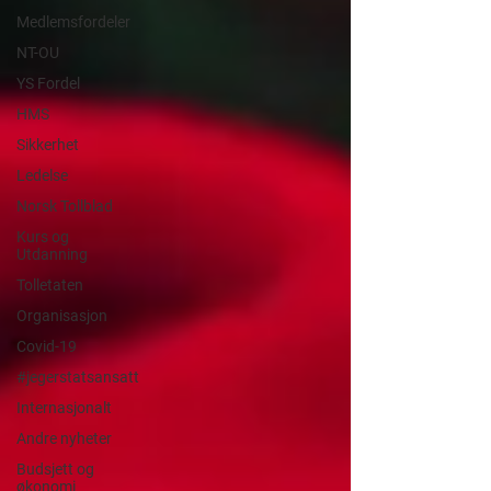
Medlemsfordeler
NT-OU
YS Fordel
HMS
Sikkerhet
Ledelse
Norsk Tollblad
Kurs og
Utdanning
Tolletaten
Organisasjon
Covid-19
#jegerstatsansatt
Internasjonalt
Andre nyheter
Budsjett og
økonomi