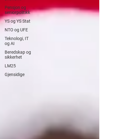
Pensjon og
seniorpolitikk
YS og YS Stat
NTO og UFE
Teknologi, IT
og AI
Beredskap og
sikkerhet
LM25
Gjensidige