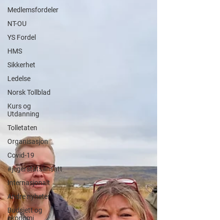
Medlemsfordeler
NT-OU
YS Fordel
HMS
Sikkerhet
Ledelse
Norsk Tollblad
Kurs og
Utdanning
Tolletaten
Organisasjon
Covid-19
#jegerstatsansatt
Internasjonalt
Andre nyheter
Budsjett og
økonomi