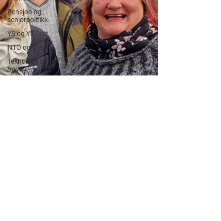
Pensjon og
seniorpolitikk
YS og YS Stat
NTO og UFE
Teknologi, IT
og AI
Beredskap og
sikkerhet
LM25
Gjensidige