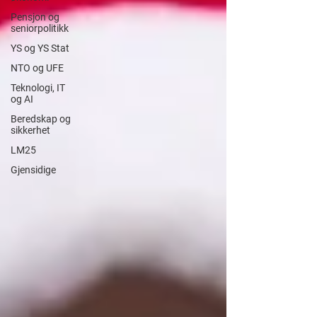
Pensjon og
seniorpolitikk
YS og YS Stat
NTO og UFE
Teknologi, IT
og AI
Beredskap og
sikkerhet
LM25
Gjensidige