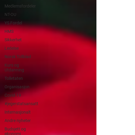
Medlemsfordeler
NT-OU
YS Fordel
HMS
Sikkerhet
Ledelse
Norsk Tollblad
Kurs og
Utdanning
Tolletaten
Organisasjon
Covid-19
#jegerstatsansatt
Internasjonalt
Andre nyheter
Budsjett og
økonomi