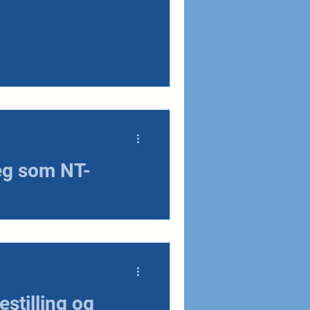
deg som NT-
NT kan du spare penger på
er presenterer vi noen av de
estilling og