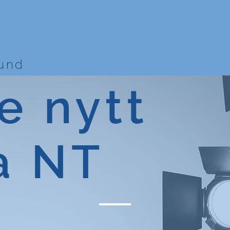
bund
e nytt
a NT