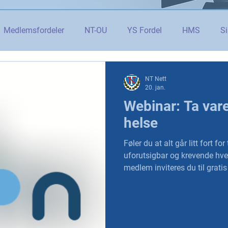
Medlemsfordeler
NT-OU
YS Fordel
HMS
Si
danning
Tolletaten
Organisasjon
Covid-19
#j
NT Nett
20. jan.
Webinar: Ta var
er
Budsjett og økonomi
Pensjon og seniorpolitikk
helse
Føler du at alt går litt fort fo
og AI
Beredskap og sikkerhet
LM25
Gjensidige
uforutsigbar og krevende hverdag 
medlem inviteres du til grat
ta bedre vare på din mentale helse
streames direkte torsdag 29. 
12:45. Webinaret er åpent og