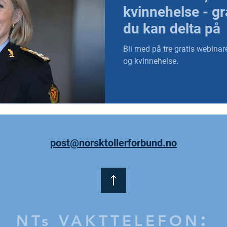
kvinnehelse - gr
du kan delta på
Bli med på tre gratis webinare
og kvinnehelse.
post@norsktollerforbund.no
:
NTs VAKTTELEFON