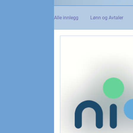
Alle innlegg
Lønn og Avtaler
Norsk Tollblad
Kurs og Ut
Internasjonalt
Andre nyhet
NTO og UFE
Teknologi, IT 