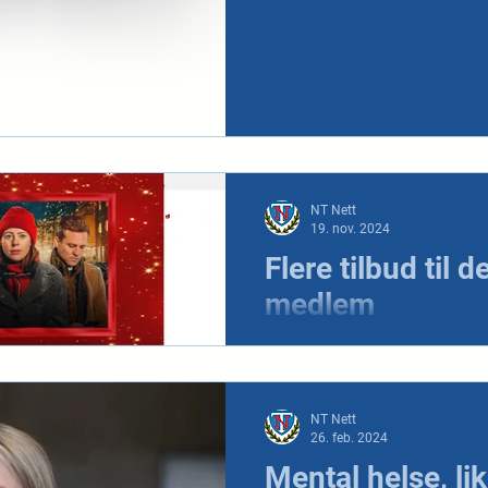
NT Nett
19. nov. 2024
Flere tilbud til 
medlem
Gjennom ditt medlemskap i 
ting du bruker eller kjøper - h
nyeste fordelene
NT Nett
26. feb. 2024
Mental helse, lik