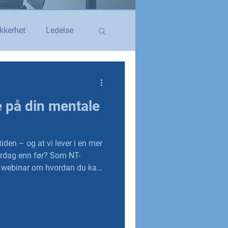
kkerhet
Ledelse
egerstatsansatt
e på din mentale
YS og YS Stat
r tiden – og at vi lever i en mer
enn før? Som NT-
is webinar om hvordan du kan
 i hverdagen. Webinaret
januar klokken 12:00 til
 relevant for alle medlemmer.