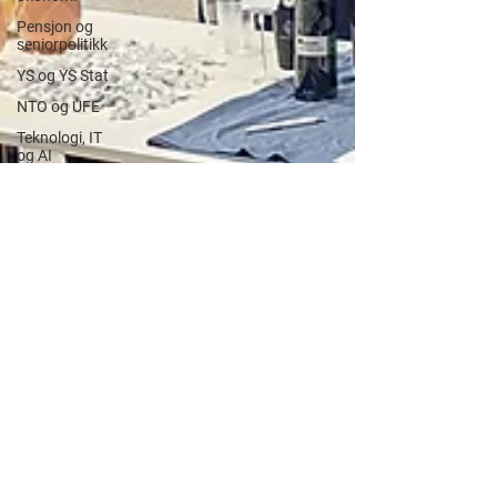
Pensjon og
seniorpolitikk
YS og YS Stat
NTO og UFE
Teknologi, IT
og AI
Beredskap og
sikkerhet
LM25
Gjensidige