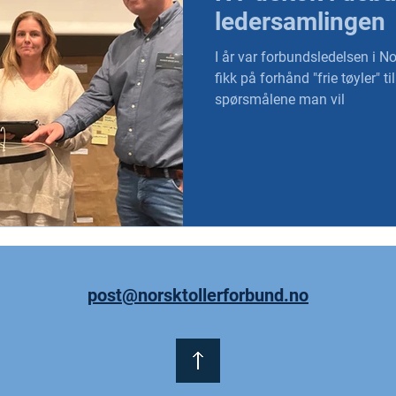
ledersamlingen
I år var forbundsledelsen i No
fikk på forhånd "frie tøyler" til
spørsmålene man vil
post@norsktollerforbund.no