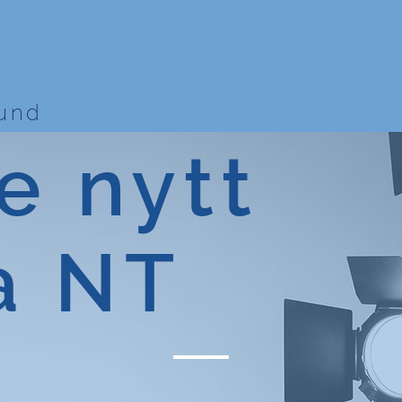
bund
e nytt
a NT