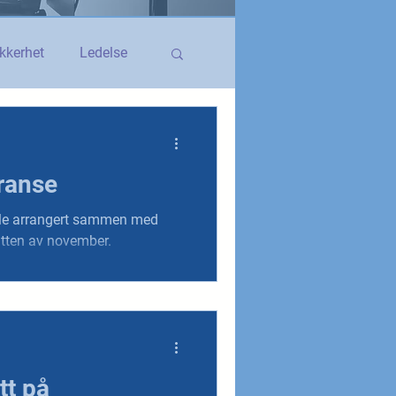
kkerhet
Ledelse
egerstatsansatt
ranse
YS og YS Stat
ble arrangert sammen med
utten av november.
tt på