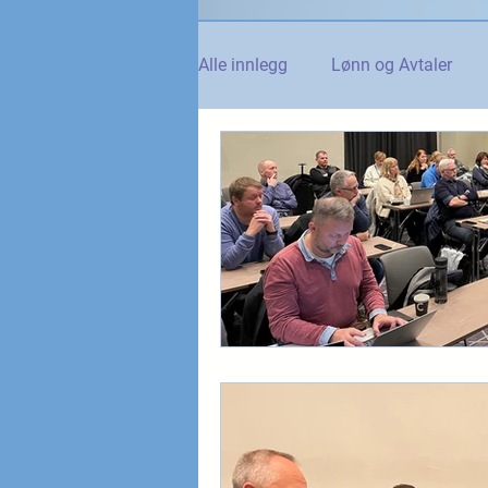
Alle innlegg
Lønn og Avtaler
Norsk Tollblad
Kurs og Ut
Internasjonalt
Andre nyhet
NTO og UFE
Teknologi, IT 