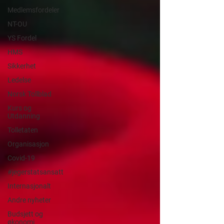
Medlemsfordeler
NT-OU
YS Fordel
HMS
Sikkerhet
Ledelse
Norsk Tollblad
Kurs og
Utdanning
Tolletaten
Organisasjon
Covid-19
#jegerstatsansatt
Internasjonalt
Andre nyheter
Budsjett og
økonomi