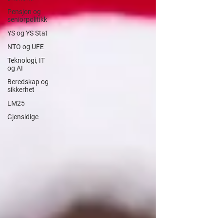
Pensjon og
seniorpolitikk
YS og YS Stat
NTO og UFE
Teknologi, IT
og AI
Beredskap og
sikkerhet
LM25
Gjensidige