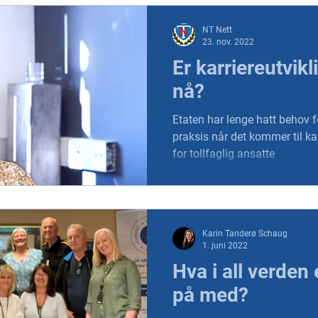
NT Nett
23. nov. 2022
Er karriereutvikl
nå?
Etaten har lenge hatt behov f
praksis når det kommer til k
for tollfaglig ansatte
Karin Tanderø Schaug
1. juni 2022
Hva i all verden
på med?