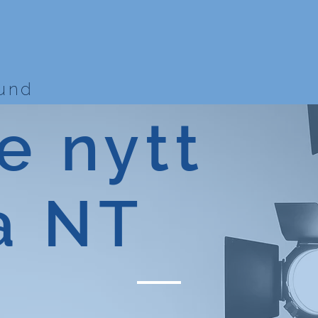
bund
e nytt
a NT