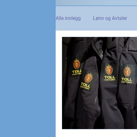
Alle innlegg
Lønn og Avtaler
Norsk Tollblad
Kurs og Ut
Internasjonalt
Andre nyhet
NTO og UFE
Teknologi, IT 