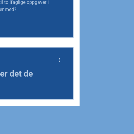
til tollfaglige oppgaver i
ver med?
 er det de
tore forskjeller på en
 misnøye. Og nå er misnøyen