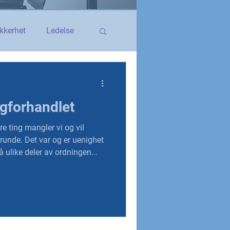
kkerhet
Ledelse
egerstatsansatt
igforhandlet
YS og YS Stat
re ting mangler vi og vil
 runde. Det var og er uenighet
ulike deler av ordningen...