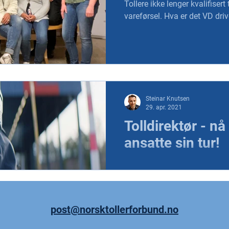
Tollere ikke lenger kvalifisert 
vareførsel. Hva er det VD dri
Steinar Knutsen
29. apr. 2021
Tolldirektør - nå
ansatte sin tur!
Det som er helt sikkert er at s
arbeidsplass skaper støy og
markant....
post@norsktollerforbund.no