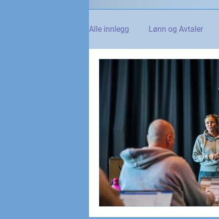
Alle innlegg
Lønn og Avtaler
Norsk Tollblad
Kurs og Ut
Internasjonalt
Andre nyhet
NTO og UFE
Teknologi, IT 