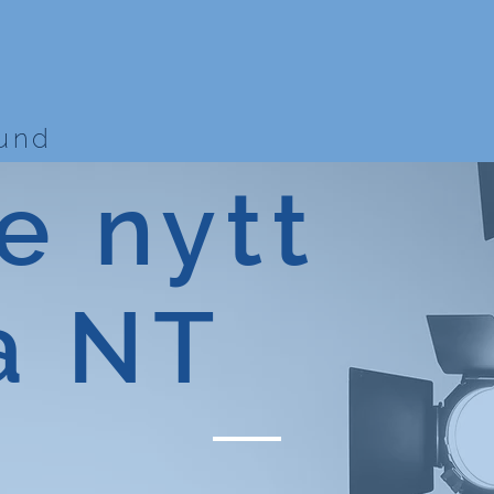
bund
e nytt
a NT