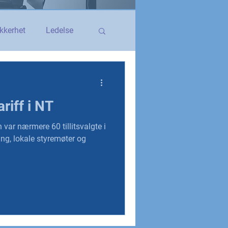
kkerhet
Ledelse
egerstatsansatt
riff i NT
YS og YS Stat
n var nærmere 60 tillitsvalgte i
ing, lokale styremøter og