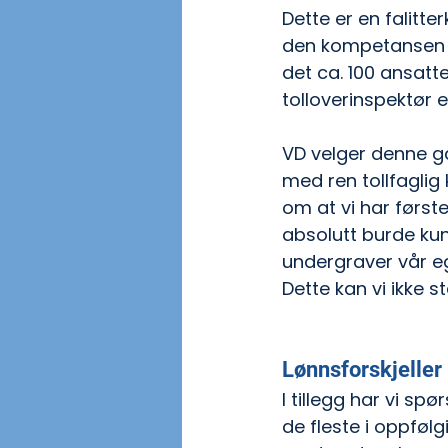
Dette er en falitt
den kompetansen et
det ca. 100 ansatte
tolloverinspektør e
VD velger denne ga
med ren tollfaglig 
om at vi har første
absolutt burde kun
undergraver vår eg
Dette kan vi ikke st
Lønnsforskjeller
I tillegg har vi s
de fleste i oppføl