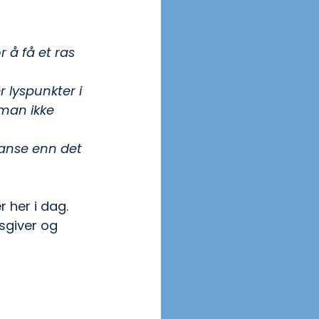
 å få et ras 
r lyspunkter i 
man ikke 
anse enn det 
 her i dag. 
sgiver og 