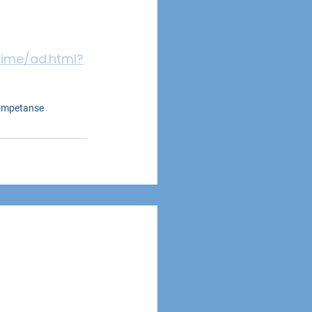
ltime/ad.html?
ompetanse