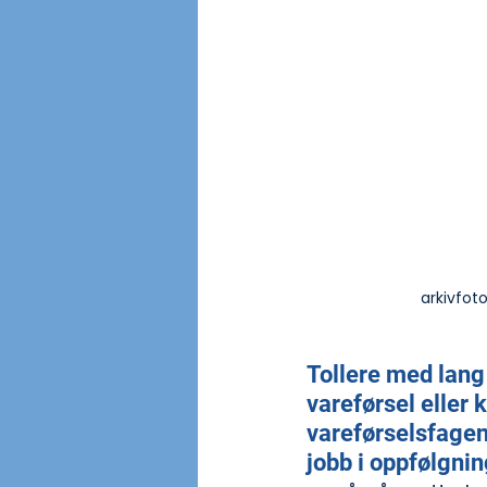
arkivfot
Tollere med lang 
vareførsel eller 
vareførselsfagene 
jobb i oppfølgni