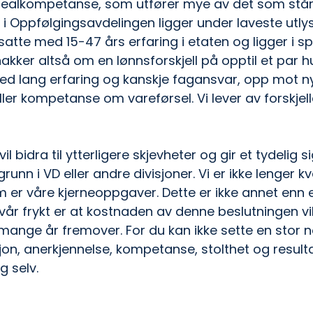
ealkompetanse, som utfører mye av det som står 
i Oppfølgingsavdelingen ligger under laveste utlyst
satte med 15-47 års erfaring i etaten og ligger i s
akker altså om en lønnsforskjell på opptil et par 
d lang erfaring og kanskje fagansvar, opp mot ny 
ller kompetanse om vareførsel. Vi lever av forskjel
l bidra til ytterligere skjevheter og gir et tydelig sig
unn i VD eller andre divisjoner. Vi er ikke lenger kva
er våre kjerneoppgaver. Dette er ikke annet enn 
 vår frykt er at kostnaden av denne beslutningen vi
 mange år fremover. For du kan ikke sette en stor n
jon, anerkjennelse, kompetanse, stolthet og resulta
selv.    