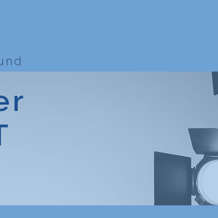
bund
er
T