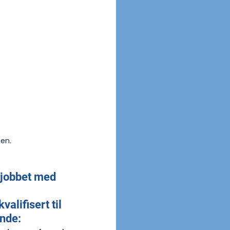
en.
 jobbet med 
alifisert til 
ende: