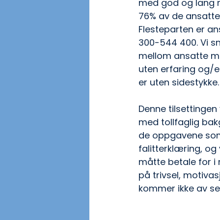
med god og lang r
76% av de ansatte 
Flesteparten er an
300-544 400. Vi sn
mellom ansatte me
uten erfaring og/e
er uten sidestykke.
Denne tilsettingen vi
med tollfaglig bakgr
de oppgavene som 
falitterklæring, og
måtte betale for i
på trivsel, motivas
kommer ikke av seg 