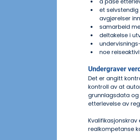
å påse etterle
et selvstendig
avgjørelser inn
samarbeid med
deltakelse i ut
undervisnings-
noe reiseakti
Undergraver verd
Det er angitt kontr
kontroll av at autori
grunnlagsdata og st
etterlevelse av reg
Kvalifikasjonskrav
realkompetanse ka