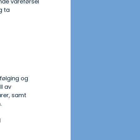
nde vareførsel
g ta 
pfølging og 
ll av 
arer, samt 
. 
 