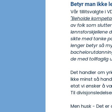
Betyr man ikke le
Vår tillitsvalgte i
"Beholde kompeta
av folk som slutter
lønnsforskjellene d
sikte med tanke på
lenger betyr så mye
bachelorutdanning
de med tollfaglig
Det handler om yrk
Ikke minst så hand
etat vi ønsker å væ
Til divisjonsledelse
Men husk - Det er a