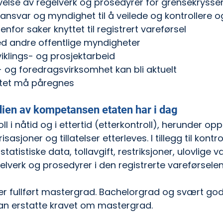
velse av regelverk og prosedyrer for grensekrysse
 ansvar og myndighet til å veilede og kontrollere o
enfor saker knyttet til registrert vareførsel
 andre offentlige myndigheter
viklings- og prosjektarbeid
 og foredragsvirksomhet kan bli aktuelt
vitet må påregnes
ien av kompetansen etaten har i dag
oll i nåtid og i ettertid (etterkontroll), herunder op
sasjoner og tillatelser etterleves. I tillegg til kontro
atistiske data, tollavgift, restriksjoner, ulovlige v
elverk og prosedyrer i den registrerte vareførselen
 er fullført mastergrad. Bachelorgrad og svært god
n erstatte kravet om mastergrad. 