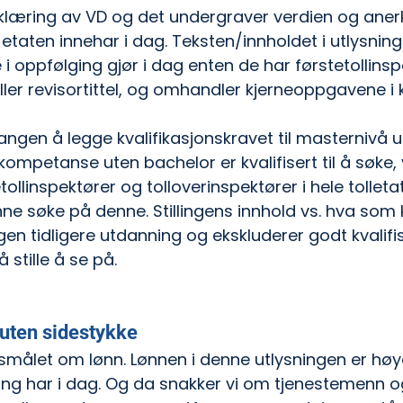
erklæring av VD og det undergraver verdien og aner
aten innehar i dag. Teksten/innholdet i utlysning
 i oppfølging gjør i dag enten de har førstetollinsp
ller revisortittel, og omhandler kjerneoppgavene i k
ngen å legge kvalifikasjonskravet til masternivå u
kompetanse uten bachelor er kvalifisert til å søke, 
tollinspektører og tolloverinspektører i hele tollet
ne søke på denne. Stillingens innhold vs. hva som 
en tidligere utdanning og ekskluderer godt kvalifis
å stille å se på. 
 uten sidestykke
pørsmålet om lønn. Lønnen i denne utlysningen er høy
ging har i dag. Og da snakker vi om tjenestemenn o