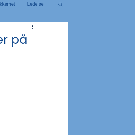
kkerhet
Ledelse
egerstatsansatt
er på
YS og YS Stat