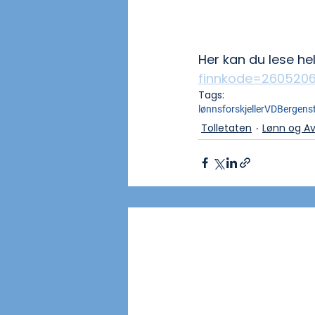
Her kan du lese hel
finnkode=260520
Tags:
lønnsforskjeller
VD
Bergen
s
Tolletaten
Lønn og Av