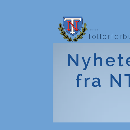
Norsk
Tollerfor
Nyhet
fra N