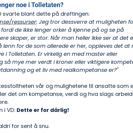
nger noe i Tolletaten?
 VD svarte blant dette på drøftingen:
nse/ressurser
: Jeg tror dessverre at muligheten for
 fordi de ikke lenger orker å kjenne på og se på 
ere skaper, er stor. Når man heller ikke ser at det e
 lønn for de som allerede er her, oppleves det at 
 i Tolletaten. Er virkelig en med master eller 
 så mye mer verdt i kroner eller viktigere kompet
 utdanning og et liv med realkompetanse er?"
esstoltheten vår og mulighetene til ansatte som er
ler det om kompetanse, verdi og hva slags arbeid
re. 
n i VD: 
Dette er for dårlig! 
ldri for sent å snu.