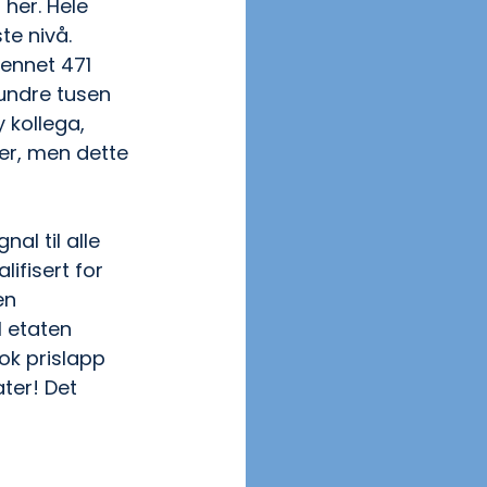
her. Hele 
e nivå. 
pennet 471 
hundre tusen 
kollega, 
ler, men dette 
nal til alle 
lifisert for 
en 
l etaten 
ok prislapp 
ter! Det 