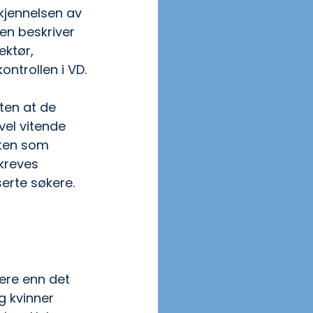
kjennelsen av 
en beskriver 
ektør, 
ontrollen i VD.
ten at de 
vel vitende 
aten som 
kreves 
erte søkere. 
ere enn det 
g kvinner 