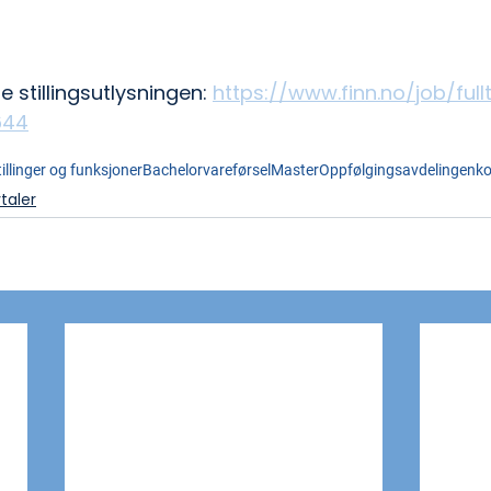
e stillingsutlysningen: 
https://www.finn.no/job/ful
644
tillinger og funksjoner
Bachelor
vareførsel
Master
Oppfølgingsavdelingen
k
taler