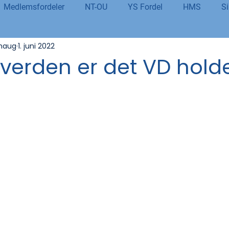
Medlemsfordeler
NT-OU
YS Fordel
HMS
Si
chaug
1. juni 2022
danning
Tolletaten
Organisasjon
Covid-19
#j
l verden er det VD hold
er
Budsjett og økonomi
Pensjon og seniorpolitikk
og AI
Beredskap og sikkerhet
LM25
Gjensidige