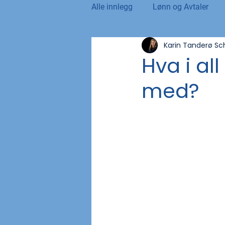
Alle innlegg
Lønn og Avtaler
Karin Tanderø S
Norsk Tollblad
Kurs og Ut
Hva i al
med?
Internasjonalt
Andre nyhet
NTO og UFE
Teknologi, IT 