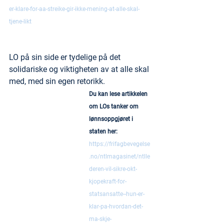
er-klare-for-aa-streike-gir-ikke-mening-at-alle-skal-
tjene-likt
LO på sin side er tydelige på det 
solidariske og viktigheten av at alle skal 
med, med sin egen retorikk.
Du kan lese artikkelen 
om LOs tanker om 
lønnsoppgjøret i 
staten her: 
https://frifagbevegelse
.no/ntlmagasinet/ntlle
deren-vil-sikre-okt-
kjopekraft-for-
statsansatte--hun-er-
klar-pa-hvordan-det-
ma-skje-