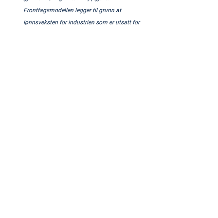
Frontfagsmodellen legger til grunn at 
lønnsveksten for industrien som er utsatt for 
internasjonal konkurranse ikke må være større 
enn at den beholder sin konkurransekraft.
Tanken bak modellen er følgende: Hvis andre 
bransjer får øke sine lønnstillegg mer enn 
frontfaget, vil det legge press på 
konkurranseutsatte næringer og drive opp 
lønnsnivået der. 
Da vil norske virksomheter tape i konkurransen 
mot virksomheter i andre land, og Norge kan 
risikere industridød.
Dette ivaretas ved at avtaleområder hvor mange 
av bedriftene er konkurranseutsatt, 
eksportindustrien, forhandler først dette kalles 