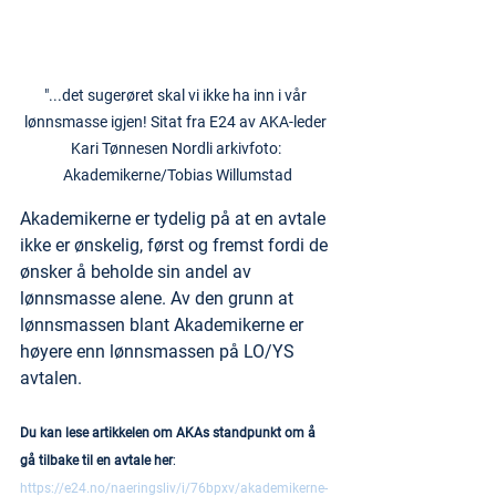
"...det sugerøret skal vi ikke ha inn i vår 
lønnsmasse igjen! Sitat fra E24 av AKA-leder 
Kari Tønnesen Nordli arkivfoto: 
Akademikerne/​Tobias Willumstad
Akademikerne er tydelig på at en avtale 
ikke er ønskelig, først og fremst fordi de 
ønsker å beholde sin andel av 
lønnsmasse alene. Av den grunn at 
lønnsmassen blant Akademikerne er 
høyere enn lønnsmassen på LO/YS 
avtalen.
Du kan lese artikkelen om AKAs standpunkt om å 
gå tilbake til en avtale her
: 
https://e24.no/naeringsliv/i/76bpxv/akademikerne-