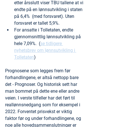
etter årsslutt viser TBU tallene at vi 
endte på en lønnsutvikling i staten 
på 6,4%  (med forsvaret). Uten 
forsvaret er tallet 5,9%.
For ansatte i Tolletaten, endte 
gjennomsnittlig lønnsutvikling på 
hele 7,09%.  (
se tidligere 
nyhetsbrev om lønnsutvikling i 
Tolletaten
)
Prognosene som legges frem før 
forhandlingene, er altså nettopp bare 
det - Prognoser. Og historisk sett har 
man bommet på dette ene eller andre 
veien. I verste tilfeller har det ført til 
reallønnsnedgang som for eksempel i 
2022. Forventet prisvekst er viktig 
faktor før og under forhandlingene, og 
noe alle hovedsammenslutninger er 