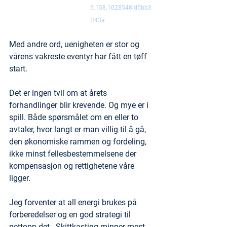
6.158.1028548.d5bb3
ff43a
Med andre ord, uenigheten er stor og 
vårens vakreste eventyr har fått en tøff 
start. 
Det er ingen tvil om at årets 
forhandlinger blir krevende. Og mye er i 
spill. Både spørsmålet om en eller to 
avtaler, hvor langt er man villig til å gå, 
den økonomiske rammen og fordeling, 
ikke minst fellesbestemmelsene der 
kompensasjon og rettighetene våre 
ligger.  
Jeg forventer at all energi brukes på 
forberedelser og en god strategi til 
nettopp det.  Skittkasting minner mest 