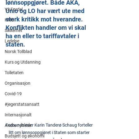
lønnsoppgjøret. Både AKA, 
YS Fordel
Unio og LO har vært ute med 
sterk kritikk mot hverandre. 
HMS
Konflikten handler om vi skal 
Sikkerhet
ha en eller to tariffavtaler i 
Ledelse
staten.
Norsk Tollblad
Kurs og Utdanning
Tolletaten
Organisasjon
Covid-19
#jegerstatsansatt
Internasjonalt
Forbundsleder Karin Tanderø Schaug forteller 
Andre nyheter
litt om lønnsoppgjøret i Staten som starter 
Budsjett og økonomi