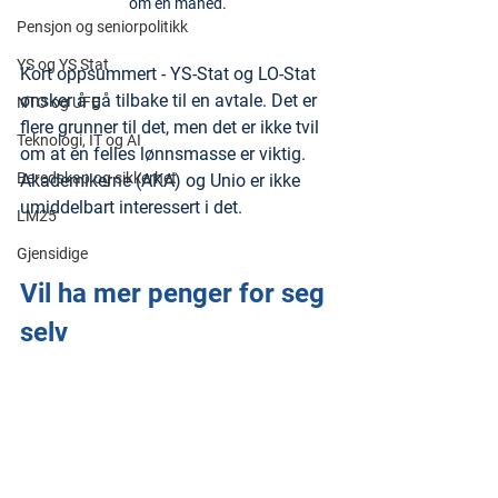
om en måned.
Pensjon og seniorpolitikk
YS og YS Stat
Kort oppsummert - YS-Stat og LO-Stat 
ønsker å gå tilbake til en avtale. Det er 
NTO og UFE
flere grunner til det, men det er ikke tvil 
Teknologi, IT og AI
om at en felles lønnsmasse er viktig. 
Beredskap og sikkerhet
Akademikerne (AKA) og Unio er ikke 
umiddelbart interessert i det.
LM25
Gjensidige
Vil ha mer penger for seg 
selv