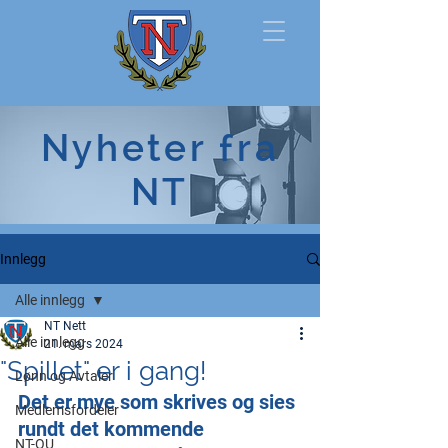
Norsk
Nyheter fra
Tollerforbund
NT
Innlegg
Alle innlegg
NT Nett
Alle innlegg
21. mars 2024
"Spillet" er i gang!
Lønn og Avtaler
Det er mye som skrives og sies 
Medlemsfordeler
rundt det kommende 
NT-OU