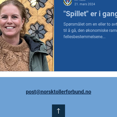
21. mars 2024
"Spillet" er i gan
Spørsmålet om en eller to avta
til å gå, den økonomiske ram
fellesbestemmelsene...
post@norsktollerforbund.no