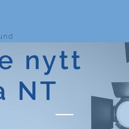
bund
e nytt
a NT