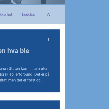
kkerhet
Ledelse
egerstatsansatt
en hva ble
YS og YS Stat
ene i Staten kom i havn uten
 Tollerforbund. Det er på
ltat, men det er først og
den sterkeste lønnsutviklingen