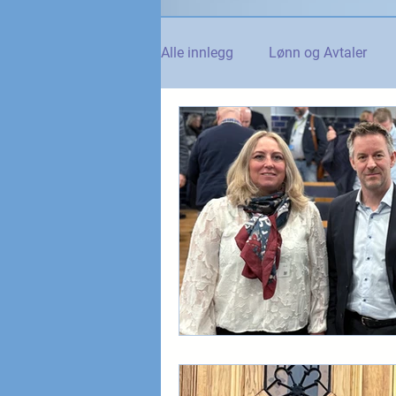
Alle innlegg
Lønn og Avtaler
Norsk Tollblad
Kurs og Ut
Internasjonalt
Andre nyhet
NTO og UFE
Teknologi, IT 