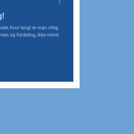
g!
ler, hvor langt er man villig
men og fordeling, ikke minst