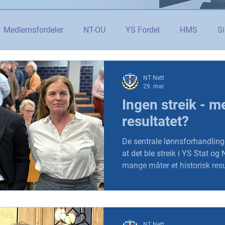
Medlemsfordeler
NT-OU
YS Fordel
HMS
Si
danning
Tolletaten
Organisasjon
Covid-19
#j
NT Nett
29. mai
Ingen streik - m
er
Budsjett og økonomi
Pensjon og seniorpolitikk
resultatet?
De sentrale lønnsforhandling
og AI
Beredskap og sikkerhet
LM25
Gjensidige
at det ble streik i YS Stat og Norsk
mange måter et historisk resu
fremst et resultat som vil gi 
for våre medlemmer.
NT Nett