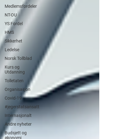
Medlemsfordeler
NT-OU
YS Fordel
HMS
Sikkerhet
Ledelse
Norsk Tollblad
Kurs og
Utdanning
Tolletaten
Organisasjon
Covid-19
#jegerstatsansatt
Internasjonalt
Andre nyheter
Budsjett og
økonomi