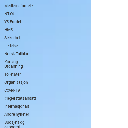
Medlemsfordeler
NT-OU
YS Fordel
HMS
Sikkerhet
Ledelse
Norsk Tollblad
Kurs og
Utdanning
Tolletaten
Organisasjon
Covid-19
#jegerstatsansatt
Internasjonalt
Andre nyheter
Budsjett og
økonomi