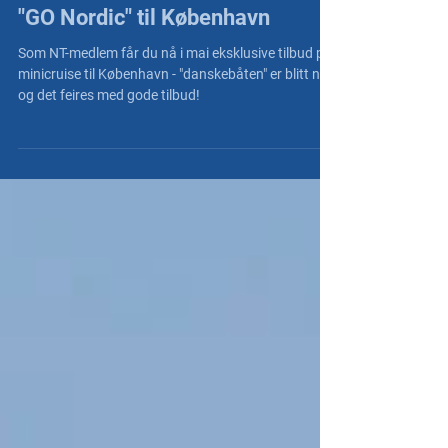
NT Nett
5. mai 2025
"GO Nordic" til København
Som NT-medlem får du nå i mai eksklusive tilbud på
minicruise til København - "danskebåten" er blitt ny
og det feires med gode tilbud!