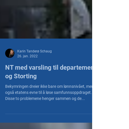
Karin Tanderø Schaug
26. jan. 2022
NT med varsling til departement
og Storting
Bekymringen dreier ikke bare om lønnsnivået, men
også etatens evne til å løse samfunnsoppdraget.
Disse to problemene henger sammen og de...