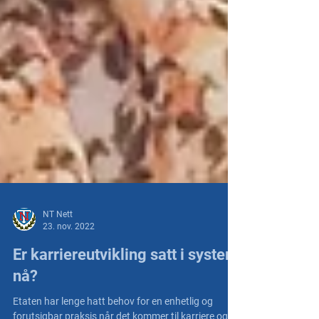
NT Nett
23. nov. 2022
Er karriereutvikling satt i system
nå?