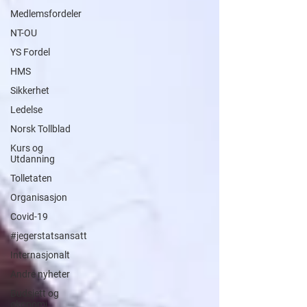
Medlemsfordeler
NT-OU
YS Fordel
HMS
Sikkerhet
Ledelse
Norsk Tollblad
Kurs og
Utdanning
Tolletaten
Organisasjon
Covid-19
#jegerstatsansatt
Internasjonalt
Andre nyheter
Budsjett og
økonomi