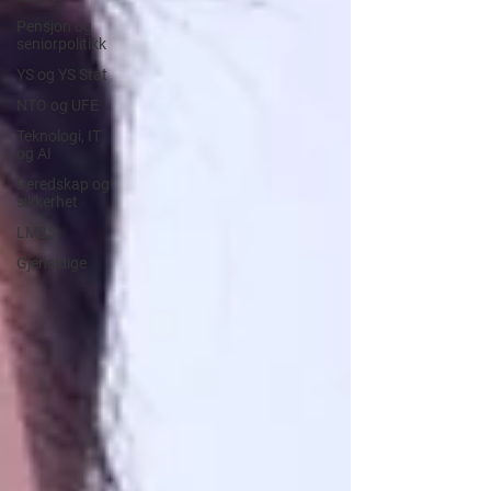
Pensjon og
seniorpolitikk
YS og YS Stat
NTO og UFE
Teknologi, IT
og AI
Beredskap og
sikkerhet
LM25
Gjensidige