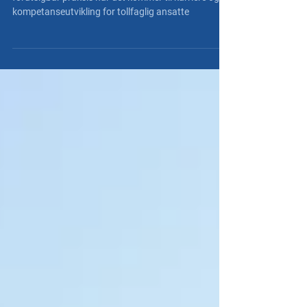
Etaten har lenge hatt behov for en enhetlig og
forutsigbar praksis når det kommer til karriere og
kompetanseutvikling for tollfaglig ansatte