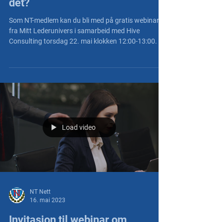
og hvordan komme seg ut av
det?
Som NT-medlem kan du bli med på gratis webinar
fra Mitt Lederunivers i samarbeid med Hive
Consulting torsdag 22. mai klokken 12:00-13:00.
Load video
NT Nett
16. mai 2023