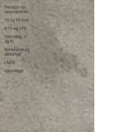
Pensjon og
seniorpolitikk
YS og YS Stat
NTO og UFE
Teknologi, IT
og AI
Beredskap og
sikkerhet
LM25
Gjensidige