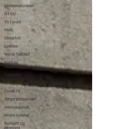
Medlemsfordeler
NT-OU
YS Fordel
HMS
Sikkerhet
Ledelse
Norsk Tollblad
Kurs og
Utdanning
Tolletaten
Organisasjon
Covid-19
#jegerstatsansatt
Internasjonalt
Andre nyheter
Budsjett og
økonomi