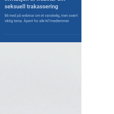
Invitasjon til webinar om
seksuell trakassering
Bli med på webinar om et vanskelig, men svært
viktig tema. Åpent for alle NT-medlemmer.