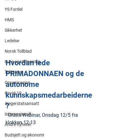
MITT LEDERUNIVERS. Nå er 
YS Fordel
det enda ett gratis kurs du kan 
HMS
delta på!
Sikkerhet
Ledelse
Norsk Tollblad
Hvordan lede 
Kurs og Utdanning
PRIMADONNAEN og de 
Tolletaten
Organisasjon
autonome 
Covid-19
kunnskapsmedarbeiderne
#jegerstatsansatt
?
Internasjonalt
- Gratis Webinar, Onsdag 12/5 fra 
klokken 12-13
Andre nyheter
Budsjett og økonomi