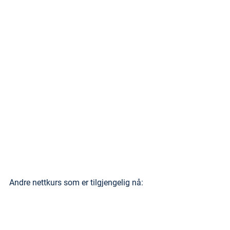
Andre nettkurs som er tilgjengelig nå:
CYBERTRUSLER - Hva 
gjør du som leder?