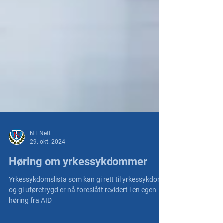
NT Nett
29. okt. 2024
Høring om yrkessykdommer
Yrkessykdomslista som kan gi rett til yrkessykdom