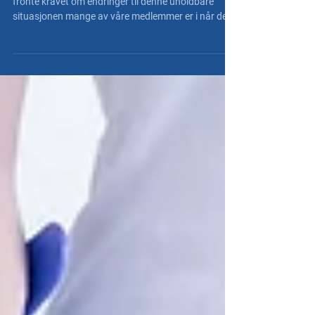
NT er tydelige på at vi må bruke enhver mulighet til
fronte kravet om endringer til denne uholdbare
situasjonen mange av våre medlemmer er i når det
gjelder yrkesskadeerstatning.