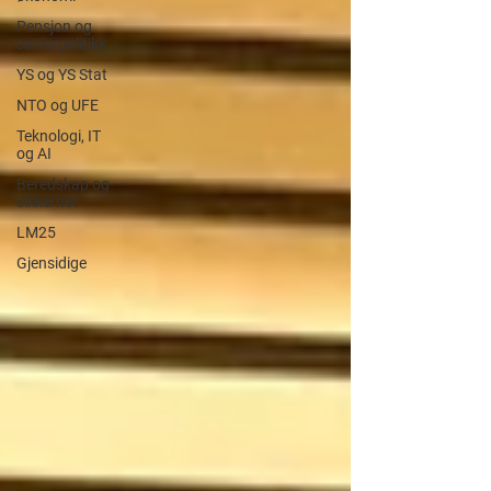
Pensjon og
seniorpolitikk
YS og YS Stat
NTO og UFE
Teknologi, IT
og AI
Beredskap og
sikkerhet
LM25
Gjensidige