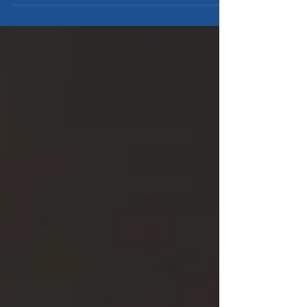
og gi uføretrygd er nå foreslått revidert i en egen
høring fra AID