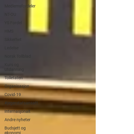
Medlemsfordeler
NT-OU
YS Fordel
HMS
Sikkerhet
Ledelse
Norsk Tollblad
Kurs og
Utdanning
Tolletaten
Organisasjon
Covid-19
#jegerstatsansatt
Internasjonalt
Andre nyheter
Budsjett og
økonomi