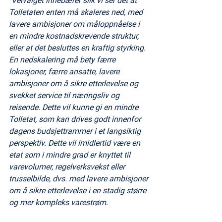
"
Veivalget innebærer slik vi ser det at 
Tolletaten enten må skaleres ned, med 
lavere ambisjoner om måloppnåelse i 
en mindre kostnadskrevende struktur, 
eller at det besluttes en kraftig styrking. 
En nedskalering må bety færre 
lokasjoner, færre ansatte, lavere 
ambisjoner om å sikre etterlevelse og
svekket service til næringsliv og 
reisende. Dette vil kunne gi en mindre 
Tolletat, som kan drives godt innenfor 
dagens budsjettrammer i et langsiktig 
perspektiv. Dette vil imidlertid være en 
etat som i mindre grad er knyttet til 
varevolumer, regelverksvekst eller 
trusselbilde, dvs. med lavere ambisjoner
om å sikre etterlevelse i en stadig større 
og mer kompleks varestrøm
.