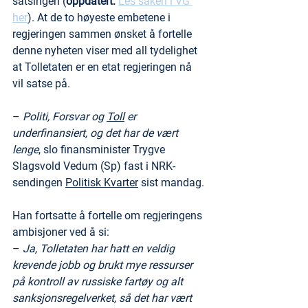
satsingen (
oppdatert:
Les saken i VG 
her
). At de to høyeste embetene i 
regjeringen sammen ønsket å fortelle 
denne nyheten viser med all tydelighet 
at Tolletaten er en etat regjeringen nå 
vil satse på.
– 
Politi, Forsvar og 
Toll
 er 
underfinansiert, og det har de vært 
lenge
, slo finansminister Trygve 
Slagsvold Vedum (Sp) fast i NRK-
sendingen 
Politisk Kvarter
 sist mandag.
Han fortsatte å fortelle om regjeringens 
ambisjoner ved å si:
– 
Ja, Tolletaten har hatt en veldig 
krevende jobb og brukt mye ressurser 
på kontroll av russiske fartøy og alt 
sanksjonsregelverket, så det har vært 