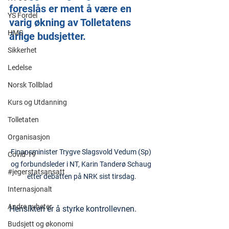
foreslås er ment å være en 
YS Fordel
varig økning av Tolletatens 
HMS
årlige budsjetter.
Sikkerhet
Ledelse
Norsk Tollblad
Kurs og Utdanning
Tolletaten
Organisasjon
Finansminister Trygve Slagsvold Vedum (Sp) 
Covid-19
og forbundsleder i NT, Karin Tanderø Schaug 
#jegerstatsansatt
etter debatten på NRK sist tirsdag.
Internasjonalt
Andre nyheter
Hensikten er å styrke kontrollevnen.
Budsjett og økonomi