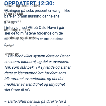
OPPDATERT 12:30: 
Pensjon og seniorpolitikk
Økningen på seks prosent er varig - ikke 
YS og YS Stat
bare en brannslukning denne ene 
gangen.
NTO og UFE
I intervju med VG på Oslo Havn i går 
Teknologi, IT og AI
sier de to minstene følgende om de 
Beredskap og sikkerhet
store beslagene som er tatt de siste 
årene:
LM25
Gjensidige
– 
Det sier hvilket system dette er. Det er 
en enorm økonomi, og det er avanserte 
folk som står bak. Til syvende og sist er 
dette er kjempeproblem for dem som 
blir rammet av narkotika, og det det 
medfører av elendighet og utrygghet
, 
sier Støre til VG.
– 
Dette løftet her skal gå direkte for å 